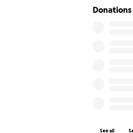
- Acqua da distribu
Donations
Grazie se vorrai so
See all
Se