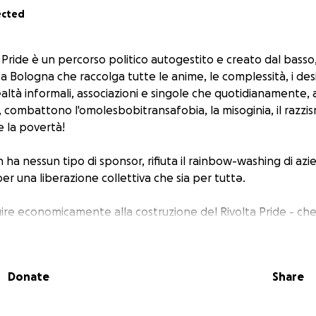
ected
 Pride è un percorso politico autogestito e creato dal basso, 
 a Bologna che raccolga tutte le anime, le complessità, i desi
realtà informali, associazioni e singole che quotidianamente, 
 combattono l'omolesbobitransafobia, la misoginia, il razzism
 e la povertà!
n ha nessun tipo di sponsor, rifiuta il rainbow-washing di azi
 per una liberazione collettiva che sia per tuttə.
buire economicamente alla costruzione del Rivolta Pride - ch
itamente si autofinanzia attraverso banchetti e feste - sapp
enza di Pride radicale e stai contribuendo a pagare:
Donate
Share
l'accessibilità
e i rumori