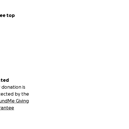
ee top
sted
 donation is
tected by the
undMe Giving
rantee