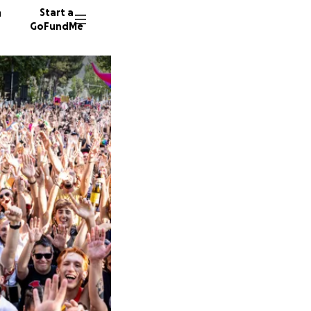
n
Start a
GoFundMe