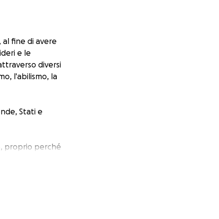
al fine di avere
deri e le
attraverso diversi
o, l'abilismo, la
ende, Stati e
e, proprio perché
i che stai