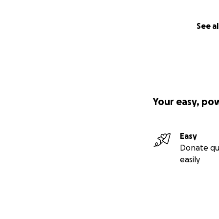
See al
Your easy, po
Easy
Donate qu
easily