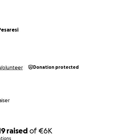
Pesaresi
Volunteer
Donation protected
iser
19
raised
of
€6K
ations