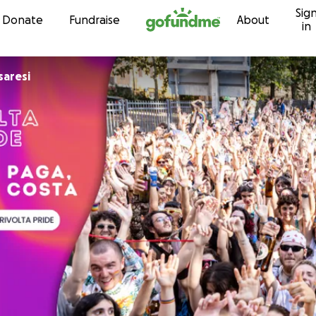
Sig
Skip to content
Donate
Fundraise
About
in
saresi