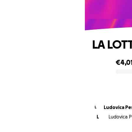
LA LOT
€4,0
0% complete
Ludovica Pe
L
L
Ludovica Pe