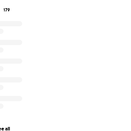
ire dai carri
179
stenerci!
e all