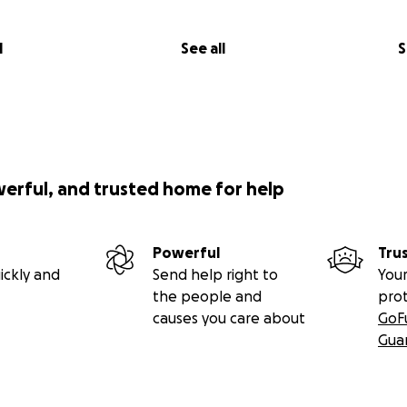
l
See all
S
werful, and trusted home for help
Powerful
Tru
ickly and
Send help right to
Your
the people and
pro
causes you care about
GoF
Gua