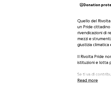
Donation prot
Quello del Rivolta
un Pride cittadino
rivendicazioni di 
mezzi e strumenti,
giustizia climatica
Il Rivolta Pride no
istituzioni e lotta
Se ti va di contri
senza sponsor, sol
Read more
aiutando un'esperi
- Ambulanze
- LIS per garantire 
- Tappi per attutir