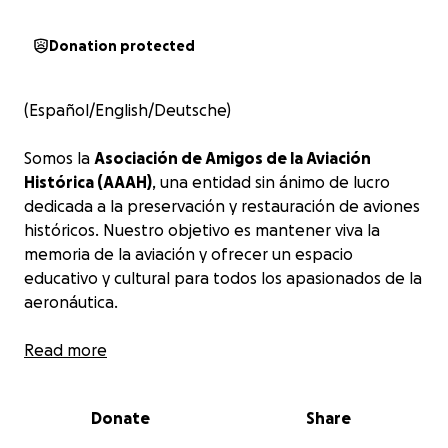
Donation protected
(Español/English/Deutsche)
Somos la
Asociación de Amigos de la Aviación
Histórica (AAAH)
, una entidad sin ánimo de lucro
dedicada a la preservación y restauración de aviones
históricos. Nuestro objetivo es mantener viva la
memoria de la aviación y ofrecer un espacio
educativo y cultural para todos los apasionados de la
aeronáutica.
Por ello, queremos dar un paso más. Queremos alzar
Read more
el vuelo abriendo una
colección museográfica
aeronáutica de Baleares (CMAB)
en el Aeródromo
Donate
Share
de Son Bonet (Mallorca).