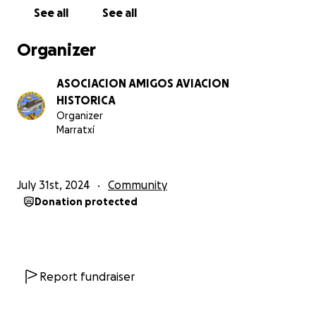
icono de la Segunda Guerra Mundial.
See all
See all
Preservar la historia aeronáutica:
cada avión
Organizer
restaurado es una pieza del legado aeronáutico que
mantenemos para futuras generaciones.
ASOCIACION AMIGOS AVIACION
HISTORICA
Educar y sensibilizar:
queremos que la sociedad
Organizer
conozca y valore la importancia de la historia
Marratxí
aeronáutica. Queremos ofrecer un espacio para el
aprendizaje y el disfrute cultural de las personas de
todas las edades mientras conservamos y
July 31st, 2024
Community
mantenemos viva la historia aeronáutica.
Donation protected
Te necesitamos a ti
Para hacer realidad este proyecto, necesitamos tu
ayuda. Al ser una organización sin ánimo de lucro, no
contamos con subvenciones y dependemos de la
Report fundraiser
generosidad de personas como tú.