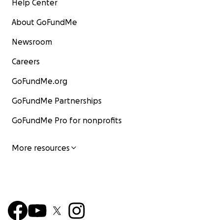
Help Center
About GoFundMe
Newsroom
Careers
GoFundMe.org
GoFundMe Partnerships
GoFundMe Pro for nonprofits
More resources