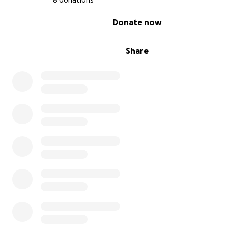
8 donations
0% complete
Donate now
Share