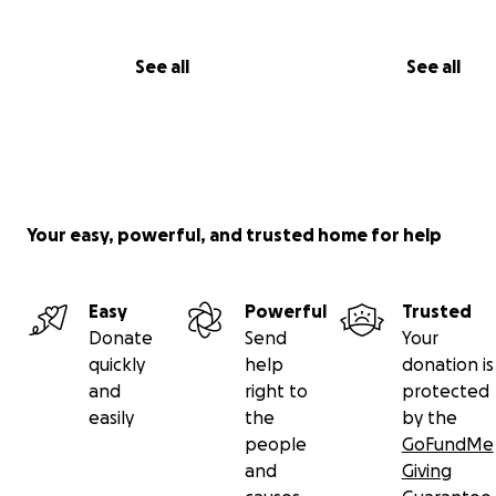
See all
See all
Your easy, powerful, and trusted home for help
Easy
Powerful
Trusted
Donate
Send
Your
quickly
help
donation is
and
right to
protected
easily
the
by the
people
GoFundMe
and
Giving