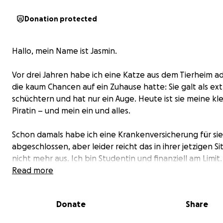
Donation protected
Hallo, mein Name ist Jasmin.
Vor drei Jahren habe ich eine Katze aus dem Tierheim ad
die kaum Chancen auf ein Zuhause hatte: Sie galt als ex
schüchtern und hat nur ein Auge. Heute ist sie meine kl
Piratin – und mein ein und alles.
Schon damals habe ich eine Krankenversicherung für sie
abgeschlossen, aber leider reicht das in ihrer jetzigen Si
nicht mehr aus. Ich bin Studentin und finanziell am Limit
brauche ich eure Hilfe – für Lucy.
Read more
Vor einigen Monaten fing alles an:
Donate
Share
Bei ihr wurde Bluthochdruck festgestellt, eine beginne
Niereninsuffizienz sowie eine Leberfunktionsstörung. Z