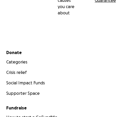
causes
Guarantee
you care
about
Secondary menu
Donate
Categories
Crisis relief
Social Impact Funds
Supporter Space
Fundraise