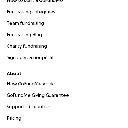
How to start a GoFundMe
Fundraising categories
Team fundraising
Fundraising Blog
Charity fundraising
Sign up as a nonprofit
About
How GoFundMe works
GoFundMe Giving Guarantee
Supported countries
Pricing