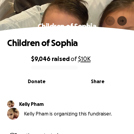
Children of Sophia
Children of Sophia
$9,046
raised
of
$10K
0% complete
Donate
Share
Kelly Pham
Kelly Pham is organizing this fundraiser.