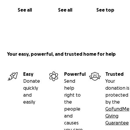
See all
See all
See top
Your easy, powerful, and trusted home for help
Easy
Powerful
Trusted
Donate
Send
Your
quickly
help
donation is
and
right to
protected
easily
the
by the
people
GoFundMe
and
Giving
causes
Guarantee
you care