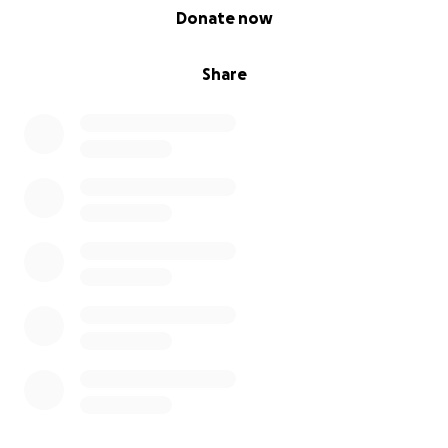
0% complete
Donate now
sự hỗ trợ và lòng hảo tâm của bạn có ý nghĩa rất lớn
trong thời điểm đau lòng này.
Share
Cảm ơn bạn đã sát cánh cùng gia đình Sophia. Hãy
cùng tưởng nhớ cô ấy bằng cách giúp các con cô ấy
có được tương lai mà cô ấy đã mơ ước.
Với lòng biết ơn,
Sanh Phạm