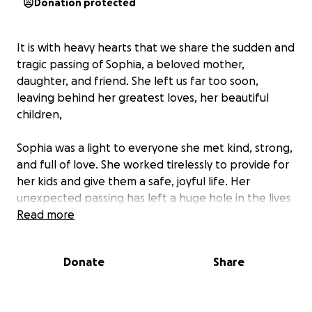
Donation protected
It is with heavy hearts that we share the sudden and
tragic passing of Sophia, a beloved mother,
daughter, and friend. She left us far too soon,
leaving behind her greatest loves, her beautiful
children,
Sophia was a light to everyone she met kind, strong,
and full of love. She worked tirelessly to provide for
her kids and give them a safe, joyful life. Her
unexpected passing has left a huge hole in the lives
of her children and all who knew her.
Read more
We’re raising money to support her kids as they face
Donate
Share
an uncertain future without their mom. All donations
will go directly toward their care from basic needs
and emotional support to education and long-term