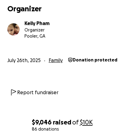
Organizer
Sophia là ánh sáng cho tất cả mọi người cô ấy gặp,
tốt bụng, mạnh mẽ và tràn đầy tình yêu thương. Cô
Kelly Pham
ấy đã làm việc không mệt mỏi để chu cấp cho các con
Organizer
và mang lại cho chúng một cuộc sống an toàn, hạnh
Pooler, GA
phúc. Sự ra đi bất ngờ của cô ấy đã để lại một
khoảng trống lớn trong cuộc đời của các con cô ấy
và tất cả những người quen biết cô ấy.
July 26th, 2025
Family
Donation protected
Chúng tôi đang gây quỹ để hỗ trợ các con cô ấy khi
chúng phải đối mặt với một tương lai bất định khi
không có mẹ. Tất cả các khoản quyên góp sẽ được
chuyển trực tiếp đến việc chăm sóc các con, từ nhu
Report fundraiser
cầu cơ bản và hỗ trợ tinh thần đến giáo dục và ổn
định lâu dài.
Bất kỳ số tiền nào cũng có thể giúp ích, và nếu bạn
$9,046
raised
of
$10K
không thể đóng góp, chúng tôi mong bạn chia sẻ
86 donations
điều này với cộng đồng của mình. Tình yêu thương,