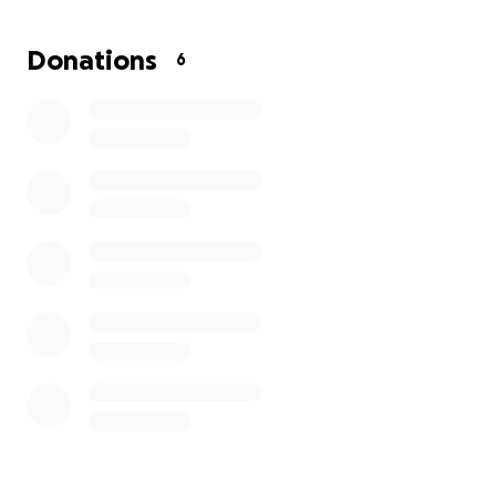
Por su parte Sor María de la Caridad, Madre
Superiora de la Casa de Ancianos, afirmó que «Como
Donations
6
siempre, nuestra finalidad es ‘estar al lado de los
pobres entre los más pobres’. Por ello, las
Hermanitas de los Pobres estamos en los 5
continentes y la pobreza que nos encontramos en
muchos lugares es mucho más extrema que la que
hay en los países desarrollados. Si la ayuda no viene
de estos países, nos es muy difícil ayudar en el resto
del mundo».