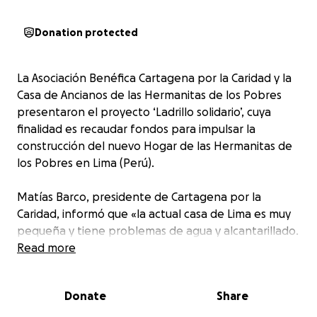
Donation protected
La Asociación Benéfica Cartagena por la Caridad y la
Casa de Ancianos de las Hermanitas de los Pobres
presentaron el proyecto ‘Ladrillo solidario’, cuya
finalidad es recaudar fondos para impulsar la
construcción del nuevo Hogar de las Hermanitas de
los Pobres en Lima (Perú).
Matías Barco, presidente de Cartagena por la
Caridad, informó que «la actual casa de Lima es muy
pequeña y tiene problemas de agua y alcantarillado.
Se podría decir que viven en ‘barracones’. Sin
Read more
embargo, los ancianos se sienten muy confortables
porque, a pesar de carecer de unas buenas
Donate
Share
instalaciones, las hermanas les dan mucho amor».