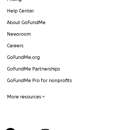
Help Center
About GoFundMe
Newsroom
Careers
GoFundMe.org
GoFundMe Partnerships
GoFundMe Pro for nonprofits
More resources