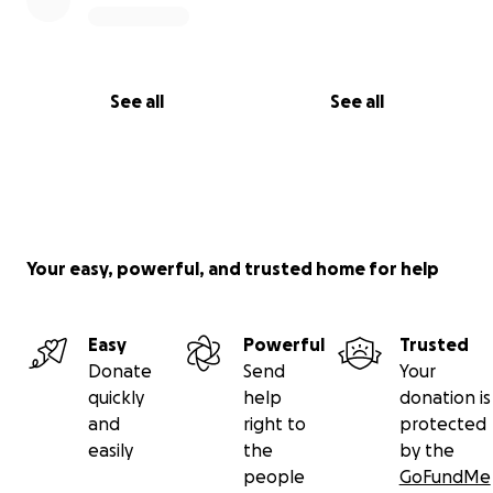
See all
See all
Your easy, powerful, and trusted home for help
Easy
Powerful
Trusted
Donate
Send
Your
quickly
help
donation is
and
right to
protected
easily
the
by the
people
GoFundMe