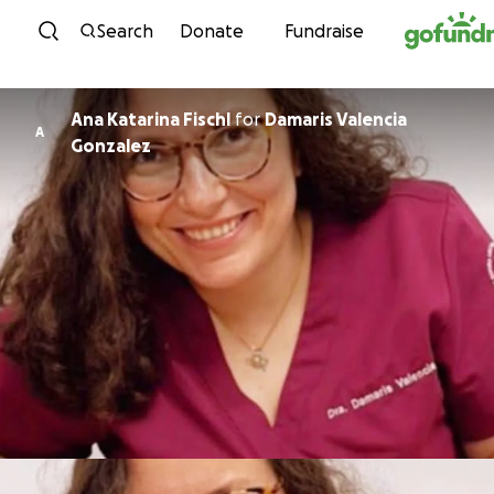
Skip to content
Search
Donate
Fundraise
Ana Katarina Fischl
for
Damaris Valencia
A
Gonzalez