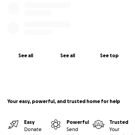
See all
See all
See top
Your easy, powerful, and trusted home for help
Easy
Powerful
Trusted
Donate
Send
Your