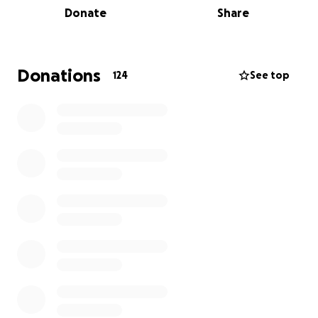
Donate
Share
Se intentaron todos los tratamientos posibles,
incluso fentanilo. Nada funcionó.
Donations
124
See top
Hoy, lo único que podría devolverle algo de libertad
es un neuroestimulador que ayude a bloquear el
dolor directamente desde su sistema nervioso. Su
médico lo recomienda. Ella lo necesita. Pero cuesta
más de lo que puede pagar, y el seguro ya no lo
cubre.
La meta nos ayudaría a cubrir el costo de la cirugía y
del dispositivo.
Damaris no debería vivir con dolor cada día. No
debería tener miedo de dar un paso.
Por eso estamos aquí, con el corazón en la mano,