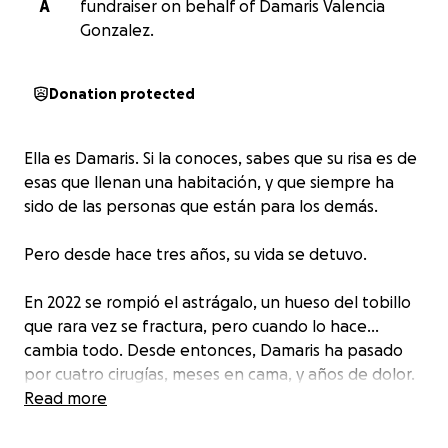
A
fundraiser on behalf of Damaris Valencia
Gonzalez.
Donation protected
Ella es Damaris. Si la conoces, sabes que su risa es de
esas que llenan una habitación, y que siempre ha
sido de las personas que están para los demás.
Pero desde hace tres años, su vida se detuvo.
En 2022 se rompió el astrágalo, un hueso del tobillo
que rara vez se fractura, pero cuando lo hace...
cambia todo. Desde entonces, Damaris ha pasado
por cuatro cirugías, meses en cama, y años de dolor.
Un dolor que no da tregua. Un dolor que no le
Read more
permite caminar, trabajar, dormir, ni tener una vida
digna.