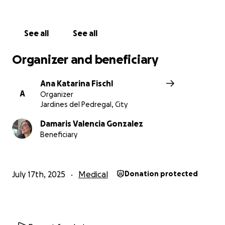
pidiéndote que si puedes —aunque sea un poco—,
nos ayudes. Tu donativo será parte del camino que le
permita volver a vivir sin sufrimiento. A veces, un
See all
See all
pequeño acto de generosidad puede cambiar una
vida entera.
Organizer and beneficiary
Gracias por leer, por compartir, y por hacer posible
Ana Katarina Fischl
lo que ella sola ya no puede lograr.
A
Organizer
Jardines del Pedregal, City
Damaris Valencia Gonzalez
Beneficiary
July 17th, 2025
Medical
Donation protected