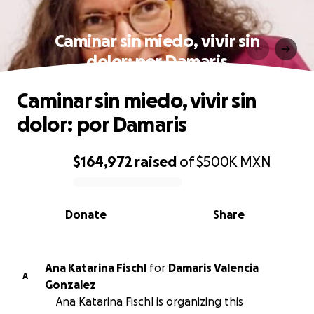
Caminar sin miedo, vivir sin
dolor: por Damaris
Caminar sin miedo, vivir sin
dolor: por Damaris
$164,972
raised
of
$500K
MXN
0% complete
Donate
Share
Ana Katarina Fischl
for
Damaris Valencia
A
Gonzalez
Ana Katarina Fischl is organizing this