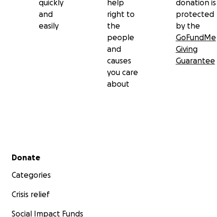
quickly
help
donation is
and
right to
protected
easily
the
by the
people
GoFundMe
and
Giving
causes
Guarantee
you care
about
Secondary menu
Donate
Categories
Crisis relief
Social Impact Funds