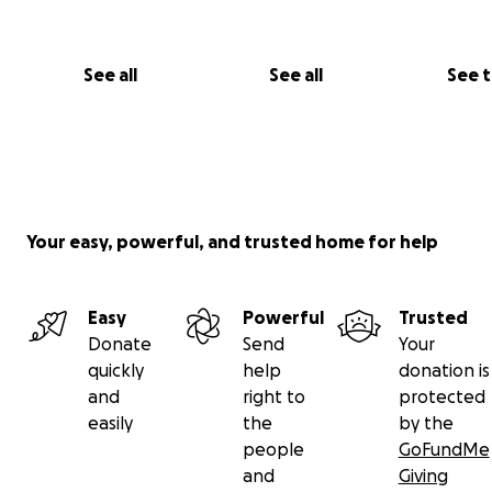
See all
See all
See 
Your easy, powerful, and trusted home for help
Easy
Powerful
Trusted
Donate
Send
Your
quickly
help
donation is
and
right to
protected
easily
the
by the
people
GoFundMe
and
Giving