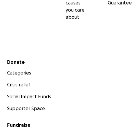
causes
Guarantee
you care
about
Secondary menu
Donate
Categories
Crisis relief
Social Impact Funds
Supporter Space
Fundraise