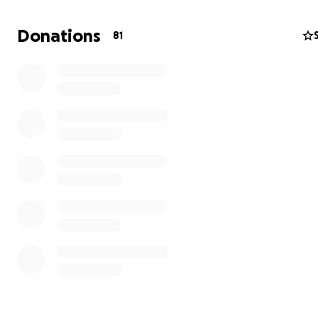
denuncia de la intolerancia en un delito, mientras los v
promotores del odio quedan impunes. No es un caso aisl
Donations
81
represión se está usando para castigar la organización po
sembrar miedo en quienes luchan por los derechos de t
Exigimos el archivo de la causa y defendemos el derecho
protesta y la organización política. La protesta no pued
tratada como un acto delictivo: manifestarse contra el 
es delito, es un derecho democrático.
Firma en:
www.las4derebeldia.com