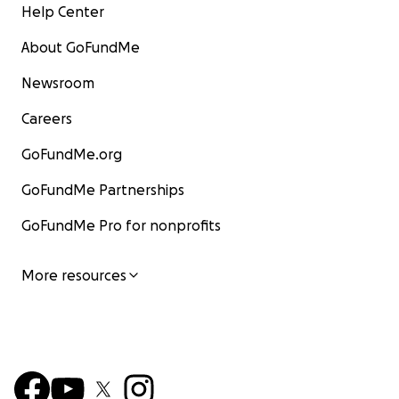
Help Center
About GoFundMe
Newsroom
Careers
GoFundMe.org
GoFundMe Partnerships
GoFundMe Pro for nonprofits
More resources