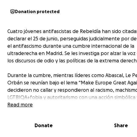
Donation protected
Cuatro jóvenes antifascistas de Rebeldía han sido citada
declarar el 25 de junio, perseguidas judicialmente por d
el antifascismo durante una cumbre internacional de la
ultraderecha en Madrid. Se les investiga por alzar la voz
los discursos de odio y las políticas de la extrema derech
Durante la cumbre, mientras líderes como Abascal, Le P
Orbán se reunían bajo el lema “Make Europe Great Again
decidieron no callar y respondieron al racismo, machism
LGTBIQA+fobia y autoritarismo con una acción simbólica 
pacífica. Su objetivo: denunciar sin violencia y defender 
Read more
derechos y la dignidad de millones de personas.
Donate
Share
Ahora, estas compañeras están siendo investigadas por 
el derecho legítimo a la protesta. Se pretende convertir