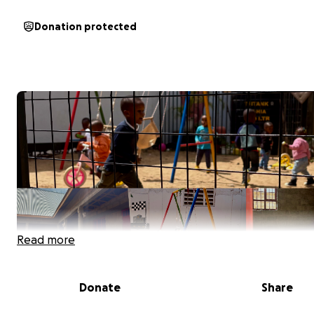
Donation protected
Read more
Donate
Share
Bonjour, je m’appelle Marine et je suis actuellement à
Ar