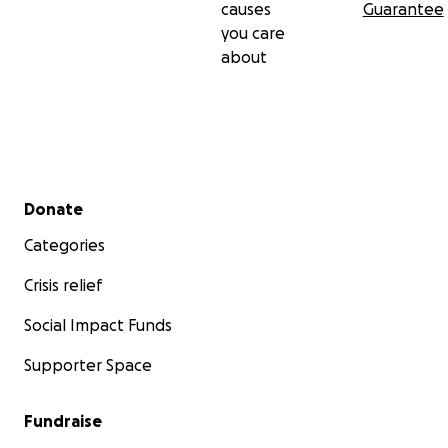
causes
Guarantee
you care
about
Secondary menu
Donate
Categories
Crisis relief
Social Impact Funds
Supporter Space
Fundraise