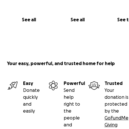
See all
See all
See 
Your easy, powerful, and trusted home for help
Easy
Powerful
Trusted
Donate
Send
Your
quickly
help
donation is
and
right to
protected
easily
the
by the
people
GoFundMe
and
Giving