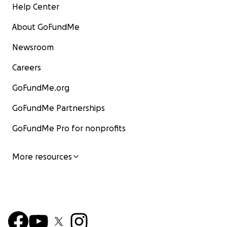
Help Center
About GoFundMe
Newsroom
Careers
GoFundMe.org
GoFundMe Partnerships
GoFundMe Pro for nonprofits
More resources