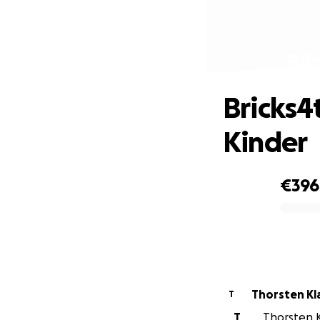
Bri
Bricks4
Kinder
€396
0% complete
Thorsten Kl
T
T
Thorsten K