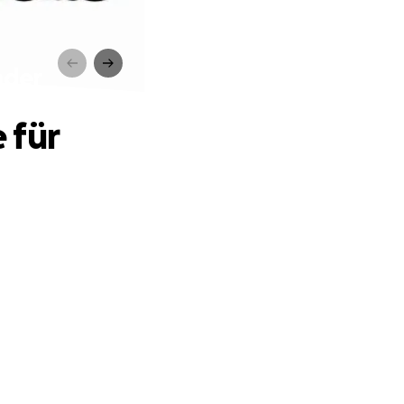
nder
 für