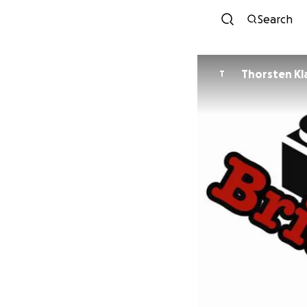
Search
Thorsten Kl
T