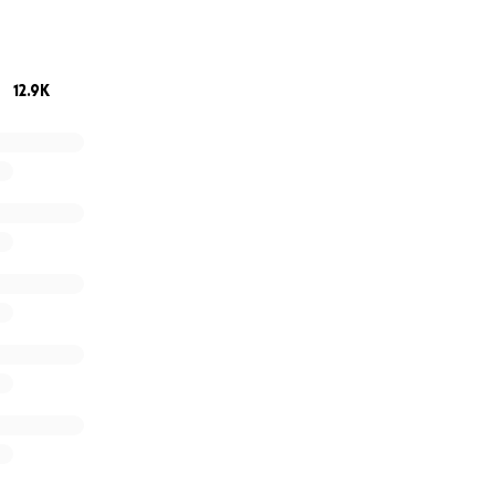
gung ausstellen. Wir arbeiten jedoch an einer Vereinsgrü
Idee im Raum aus der Aktion eine jährlich widerkehrende Sa
12.9K