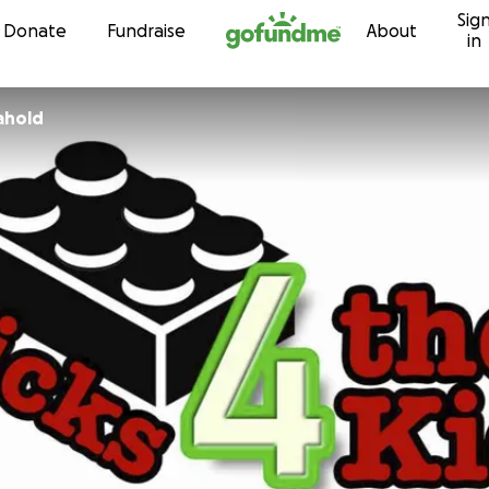
Sig
Skip to content
Donate
Fundraise
About
in
ahold