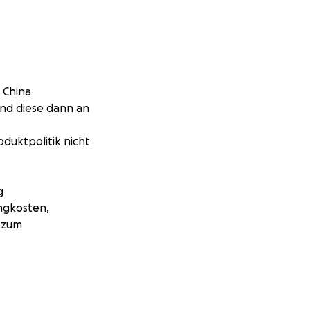
 China
nd diese dann an
oduktpolitik nicht
g
ngkosten,
 zum