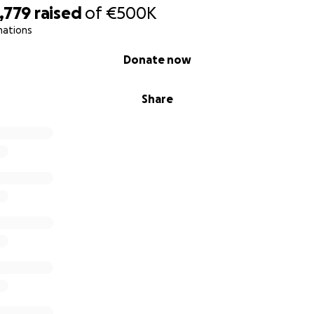
,779
raised
of
€500K
nations
Donate now
Share