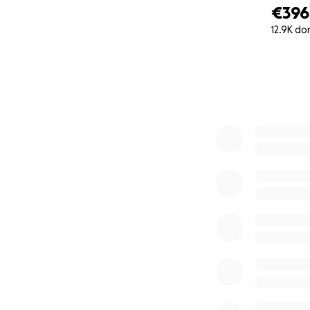
€396
12.9K do
0% complete