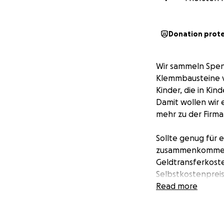
Donation prot
Wir sammeln Spen
Klemmbausteine v
Kinder, die in Ki
Damit wollen wir e
mehr zu der Firma 
Sollte genug für 
zusammenkommen,
Geldtransferkost
Selbstkostenpreis
Read more
Alle Geldflüsse 
Leider sind wir k