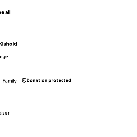
e all
Klahold
inge
Family
Donation protected
iser