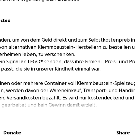
ected
den, um von dem Geld direkt und zum Selbstkostenpreis in
on alternativen Klemmbaustein-Herstellern zu bestellen u
nderheimen leben, zu verschenken.
in Signal an LEGO® senden, dass ihre Firmen-, Preis- und Pr
passt, die sie in unserer Kindheit einmal war.
einen oder mehrere Container voll Klemmbaustein-Spielzeu
 werden davon der Wareneinkauf, Transport- und Handli
en, Versandkosten bezahlt. Es wird nur kostendeckend und
 gearbeitet und kein Gewinn damit erzielt.
werden anwaltlich überwacht und abgerechnet.
Donate
Share
eine gemeinnützige Organisation und können daher keine