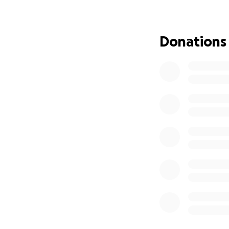
Spendenbescheini
Erfolg steht die 
Donations