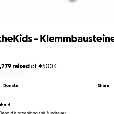
cks4theKids - Klemmbausteine für Ki
theKids - Klemmbausteine
,779
raised
of
€500K
Donate
Share
ahold
lahold is organizing this fundraiser.