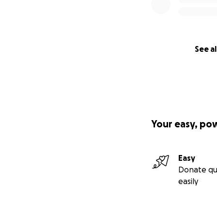
See al
Your easy, po
Easy
Donate qu
easily