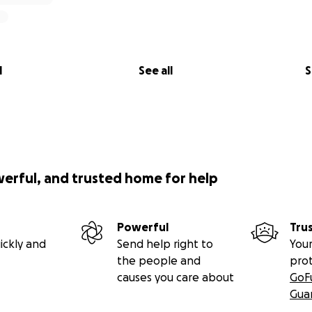
l
See all
S
werful, and trusted home for help
Powerful
Tru
ickly and
Send help right to
Your
the people and
pro
causes you care about
GoF
Gua