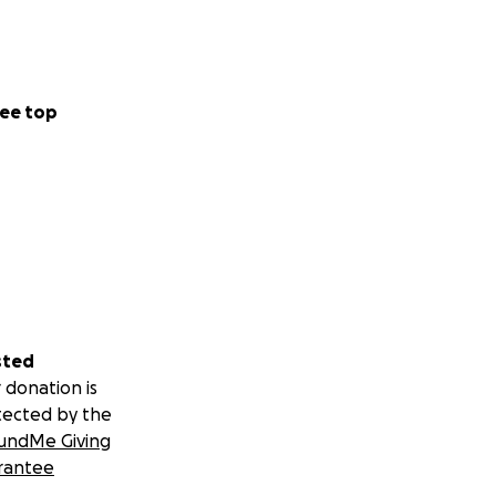
ee top
sted
 donation is
tected by the
undMe Giving
rantee