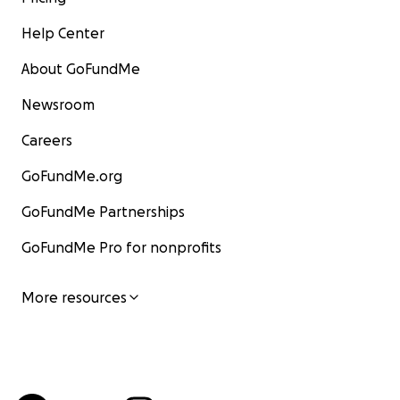
Help Center
About GoFundMe
Newsroom
Careers
GoFundMe.org
GoFundMe Partnerships
GoFundMe Pro for nonprofits
More resources