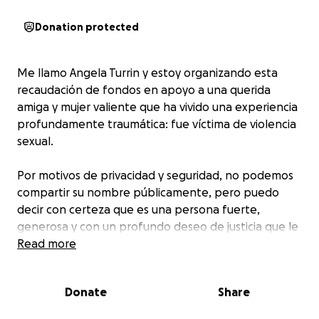
Donation protected
Me llamo Angela Turrin y estoy organizando esta
recaudación de fondos en apoyo a una querida
amiga y mujer valiente que ha vivido una experiencia
profundamente traumática: fue víctima de violencia
sexual.
Por motivos de privacidad y seguridad, no podemos
compartir su nombre públicamente, pero puedo
decir con certeza que es una persona fuerte,
generosa y con un profundo deseo de justicia que le
ayude a sanar y recuperar su paz.
Read more
Ahora mismo, está dando un paso muy difícil pero
importante: ha decidido denunciar a su agresor y
Donate
Share
luchar por justicia.