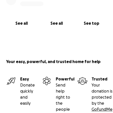
See all
See all
See top
Your easy, powerful, and trusted home for help
Easy
Powerful
Trusted
Donate
Send
Your
quickly
help
donation is
and
right to
protected
easily
the
by the
people
GoFundMe