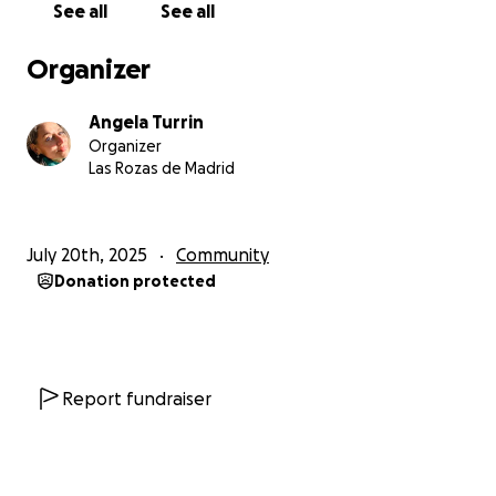
See all
See all
ya estarás ayudando inmensamente.
Organizer
Gracias por estar a mi lado y al lado de las mujeres.
Angela Turrin
Gracias por creer que el silencio no puede ser una
Organizer
condena y que la justicia sí es posible.
Las Rozas de Madrid
Con todo el corazón,
July 20th, 2025
Community
Angela
Donation protected
Report fundraiser