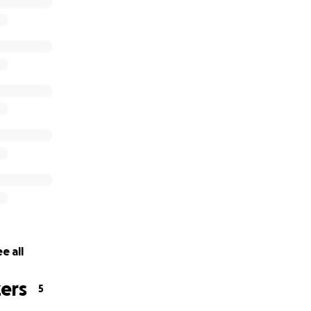
e all
ers
5