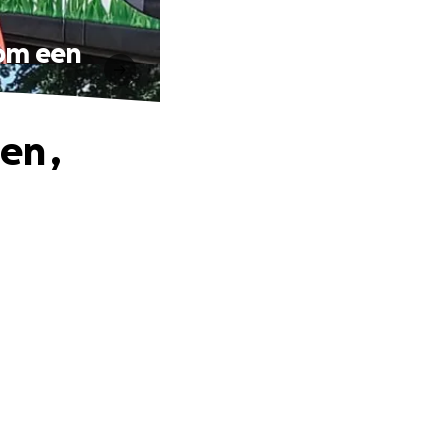
rom een
en ,