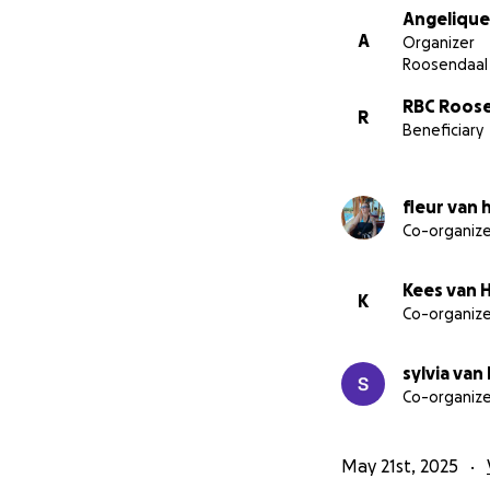
Angelique
A
Organizer
Roosendaal
RBC Roos
R
Beneficiary
fleur van 
Co-organize
Kees van 
K
Co-organize
sylvia van 
Co-organize
May 21st, 2025