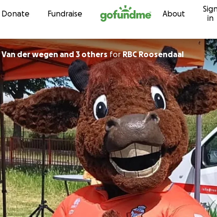
Sig
Skip to content
Donate
Fundraise
About
in
 Van der wegen and 3 others
for
RBC Roosendaal