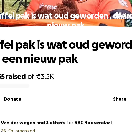
ffel pak is wat oud geworden , daa
nieuw pak
fel pak is wat oud geword
 een nieuw pak
55
raised
of
€3.5K
Donate
Share
 Van der wegen and 3 others
for
RBC Roosendaal
Co-organized