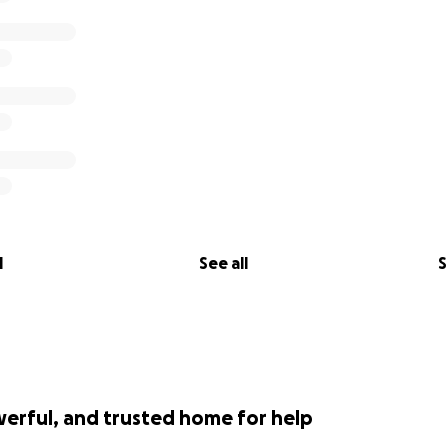
l
See all
S
werful, and trusted home for help