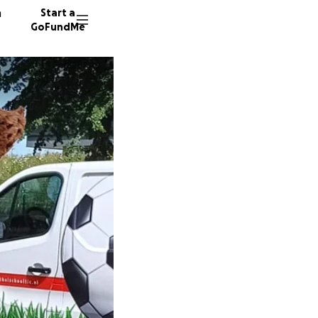
n
Start a
GoFundMe