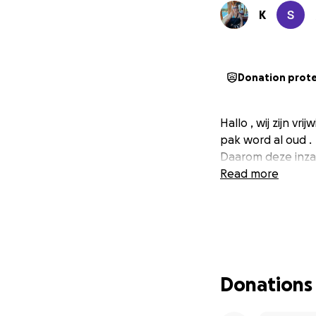
K
Donation prot
Hallo , wij zijn v
pak word al oud .
Daarom deze inza
Read more
Donations