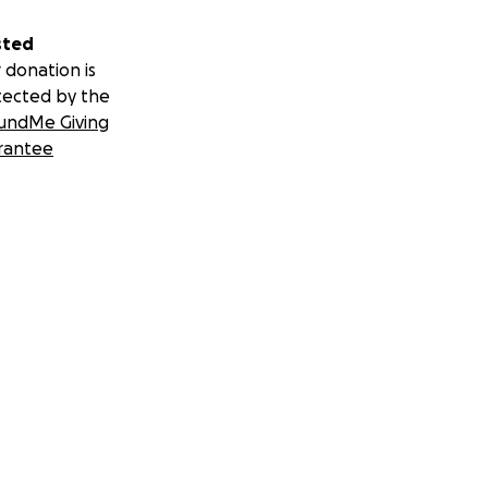
sted
 donation is
tected by the
undMe Giving
rantee