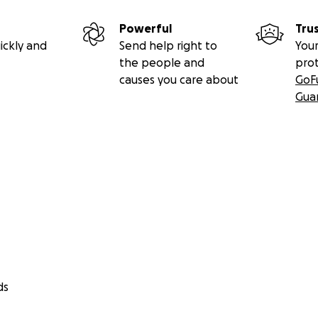
Powerful
Tru
ickly and
Send help right to
Your
the people and
pro
causes you care about
GoF
Gua
ds