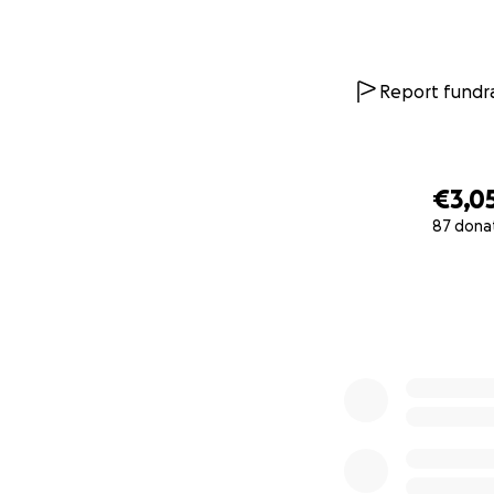
Report fundra
€3,0
87 dona
0% complete