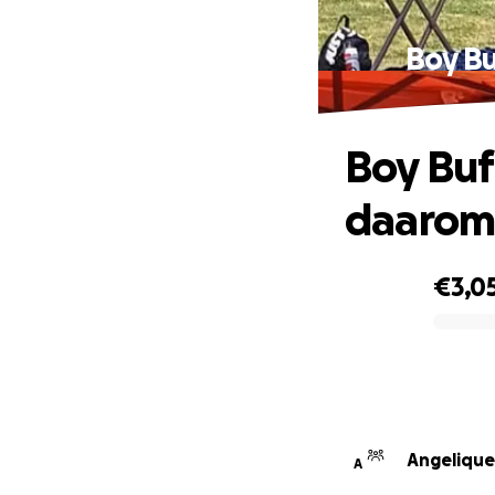
Boy Bu
Boy Buf
daarom
€3,0
0% complete
Angelique
A