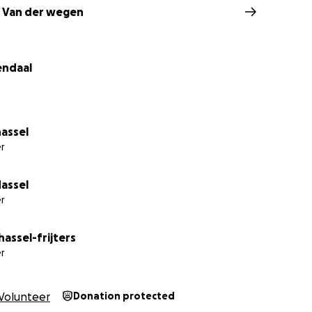
 Van der wegen
endaal
hassel
r
Hassel
r
hassel-frijters
r
Volunteer
Donation protected