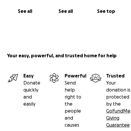
See all
See all
See top
Your easy, powerful, and trusted home for help
Easy
Powerful
Trusted
Donate
Send
Your
quickly
help
donation is
and
right to
protected
easily
the
by the
people
GoFundMe
and
Giving
causes
Guarantee