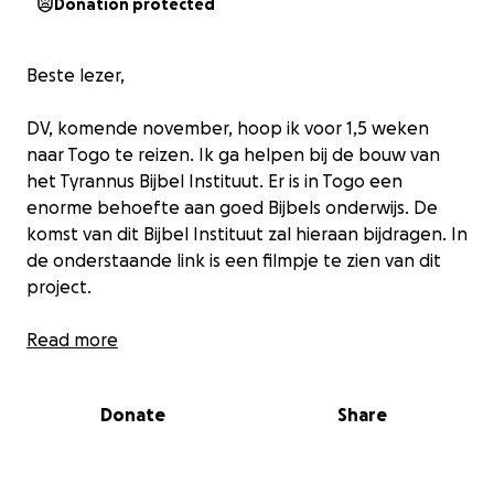
Donation protected
Beste lezer,
DV, komende november, hoop ik voor 1,5 weken
naar Togo te reizen. Ik ga helpen bij de bouw van
het Tyrannus Bijbel Instituut. Er is in Togo een
enorme behoefte aan goed Bijbels onderwijs. De
komst van dit Bijbel Instituut zal hieraan bijdragen. In
de onderstaande link is een filmpje te zien van dit
project.
https://vimeo.com/1102360920
Read more
Wilt u eraan bijdragen om deze reis en het gehele
Donate
Share
project financieel mogelijk te maken en dit project
te steunen?