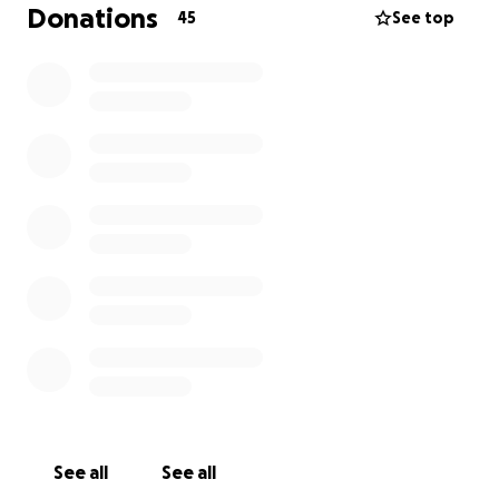
Hartelijke groet,
Donations
45
See top
Joan Verhoek
See all
See all