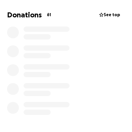
(Summe ist nur eine ungefähre Zahl!)
Donations
61
See top
Vergelt's Gott liebe Freunde.