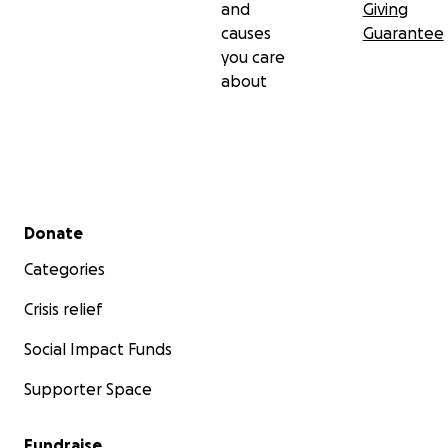
and
Giving
causes
Guarantee
you care
about
Secondary menu
Donate
Categories
Crisis relief
Social Impact Funds
Supporter Space
Fundraise