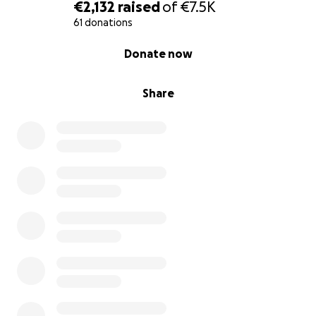
€2,132
raised
of
€7.5K
61 donations
0% complete
Donate now
Share