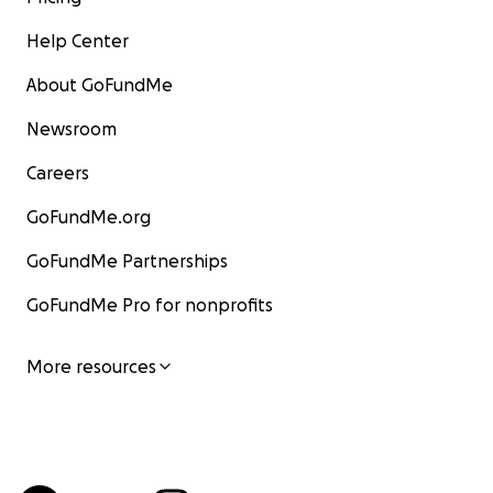
Help Center
About GoFundMe
Newsroom
Careers
GoFundMe.org
GoFundMe Partnerships
GoFundMe Pro for nonprofits
More resources