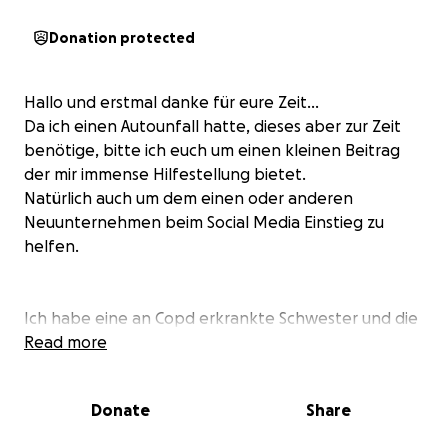
Donation protected
Hallo und erstmal danke für eure Zeit...
Da ich einen Autounfall hatte, dieses aber zur Zeit
benötige, bitte ich euch um einen kleinen Beitrag
der mir immense Hilfestellung bietet.
Natürlich auch um dem einen oder anderen
Neuunternehmen beim Social Media Einstieg zu
helfen.
Ich habe eine an Copd erkrankte Schwester und die
Krebserkrankung bedarf ebensolche
Read more
Unterstützung.
Daher
wäre ich über den einen oder
anderen Euro immens dankbar. Vielleicht hat der
Donate
Share
eine oder andere Unternehmer ein Herz und würde
mich Unterstützung schenken.