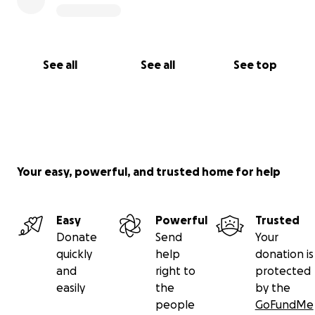
See all
See all
See top
Your easy, powerful, and trusted home for help
Easy
Powerful
Trusted
Donate
Send
Your
quickly
help
donation is
and
right to
protected
easily
the
by the
people
GoFundMe