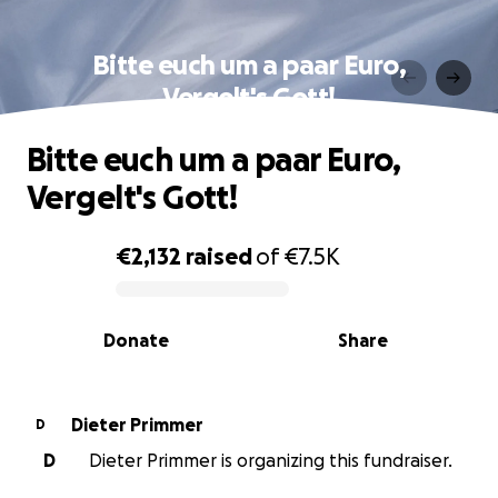
Bitte euch um a paar Euro,
Vergelt's Gott!
Bitte euch um a paar Euro,
Vergelt's Gott!
€2,132
raised
of
€7.5K
0% complete
Donate
Share
Dieter Primmer
D
D
Dieter Primmer is organizing this fundraiser.