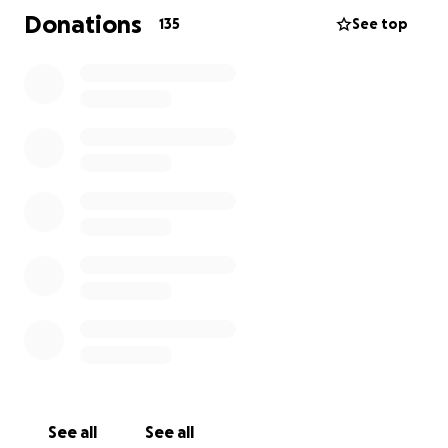
Millionen Kinder wachsen ohne Schulbildung auf und
Donations
135
See top
haben dadurch kaum eine Chance, jemals aus diesem
Kreislauf auszubrechen. Ohne College-Abschluss ist
es nahezu unmöglich, eine Arbeit zu finden – und so
setzt sich die Armut über Generationen fort.
Marc und ich (Melo) erleben diese Realität hautnah.
Meine Familie stammt aus der Region Legazpi, und
wir haben dadurch einen tiefen Einblick in den Alltag
und die Herausforderungen der Menschen hier vor
Ort. Wir wissen, dass Veränderung möglich ist – aber
nur, wenn wir gemeinsam handeln.
**Unsere Vision – Schritt für Schritt in eine bessere
Zukunft**
Wir stehen mit unserem Projekt noch am Anfang,
aber unser Ziel ist klar:
See all
See all