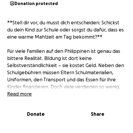
Donation protected
**Stell dir vor, du musst dich entscheiden: Schickst
du dein Kind zur Schule oder sorgst du dafür, dass es
eine warme Mahlzeit am Tag bekommt?**
Für viele Familien auf den Philippinen ist genau das
bittere Realität. Bildung ist dort keine
Selbstverständlichkeit – sie kostet Geld. Neben den
Schulgebühren müssen Eltern Schulmaterialien,
Uniformen, den Transport und das Essen für ihre
Kinder finanzieren. Doch viele verdienen so wenig,
dass selbst eine warme Mahlzeit am Tag nicht
Read more
garantiert ist.
Donate
Share
**Warum wir helfen müssen**
Armut auf den Philippinen ist allgegenwärtig.