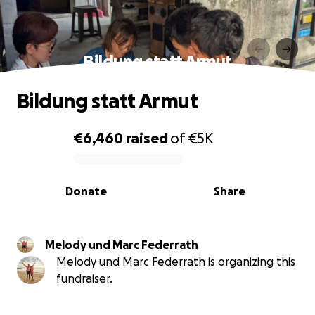
Bildung statt Armut
Bildung statt Armut
€6,460
raised
of
€5K
0% complete
Donate
Share
Melody und Marc Federrath
Melody und Marc Federrath is organizing this
fundraiser.