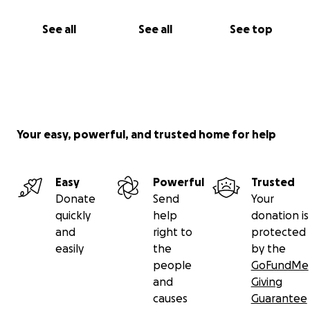
See all
See all
See top
Your easy, powerful, and trusted home for help
Easy
Powerful
Trusted
Donate
Send
Your
quickly
help
donation is
and
right to
protected
easily
the
by the
people
GoFundMe
and
Giving
causes
Guarantee