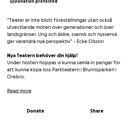
Donation protected
“Teater är inte blott föreställningar utan också
utvecklande möten över generationer och över
landsgränser. Ung och äldre, svensk och nysvensk
ger varandra nya perspektiv” - Ecke Olsson
Nya Teatern behöver din hjälp!
Under hösten hoppas vi kunna samla in pengar för
att kunna köpa loss Parkteatern i Brunnsparken i
Örebro.
Varför behöver en amatörteatergrupp köpa en
Read more
fastighet?
Jo, för att marknadspriser och kommunala hyror har
Donate
Share
varit nära att krossa föreningen. Men, vi finns kvar
och i nya lokaler som vi blivit erbjudna att köpa. Om
vi inte köper fastigheten kommer vi behöva flytta