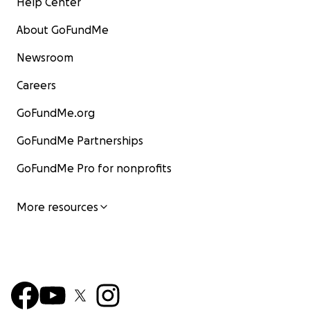
Help Center
About GoFundMe
Newsroom
Careers
GoFundMe.org
GoFundMe Partnerships
GoFundMe Pro for nonprofits
More resources