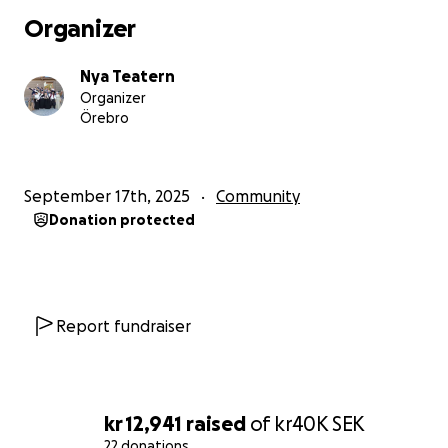
Nya Teatern!
Organizer
Visste du att Nya Teatern har 229 medlemmar?
Nya Teatern
Vad betyder det att vara amatör egentligen? Man är
Organizer
inte yrkesverksam inom till exempel teater.
Örebro
Engagemanget kommer för att de har betydelse för
en själv och för att man älskar kultur och
gemenskapen det för med sig.
September 17th, 2025
Community
Donation protected
Visste du att Nya Teatern har 25 st grupper?
Hur får alla plats på scenen? Kursgrupper och egna
grupper, ja, vi är många som vill ta plats på scenen
och lokalerna har skiftat i färg och form. Allt började
på “gamla Folket hus” 1982 och efter 20 år gick
Report fundraiser
flytten till Storgatan 21 och ”gamla Röda kvarn”. Nu
ca 20 år senare har vi flyttat igen, denna gång till
Brunnsparken som under 1600-talet var en
hälsobrunn. Och här vill vi stanna kvar i minst 20 år
kr 12,941
raised
of
kr40K
SEK
framåt.
22 donations