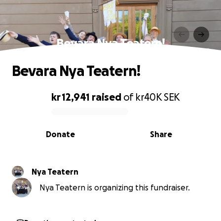
Bevara Nya Teatern!
Bevara Nya Teatern!
kr 12,941
raised
of
kr40K
SEK
0% complete
Donate
Share
Nya Teatern
Nya Teatern is organizing this fundraiser.