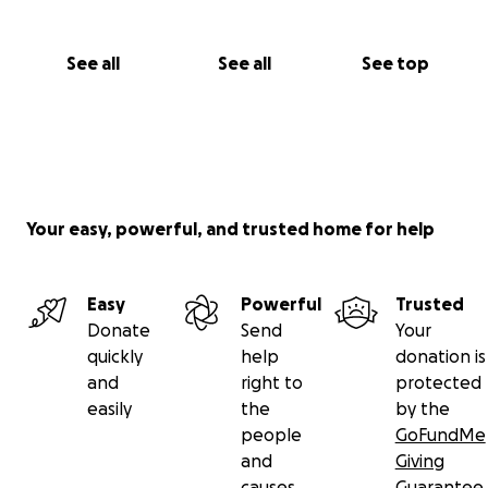
Vi ger det en chans här, om många ger lite blir det
mycket - många bäckar små!
See all
See all
See top
Your easy, powerful, and trusted home for help
Easy
Powerful
Trusted
Donate
Send
Your
quickly
help
donation is
and
right to
protected
easily
the
by the
people
GoFundMe
and
Giving
causes
Guarantee