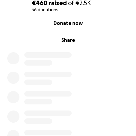
€460
raised
of
€2.5K
36 donations
0% complete
Donate now
Share