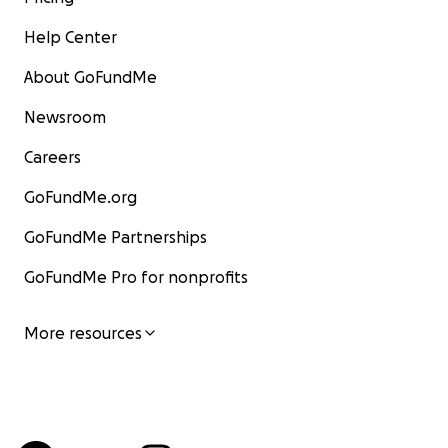
Help Center
About GoFundMe
Newsroom
Careers
GoFundMe.org
GoFundMe Partnerships
GoFundMe Pro for nonprofits
More resources