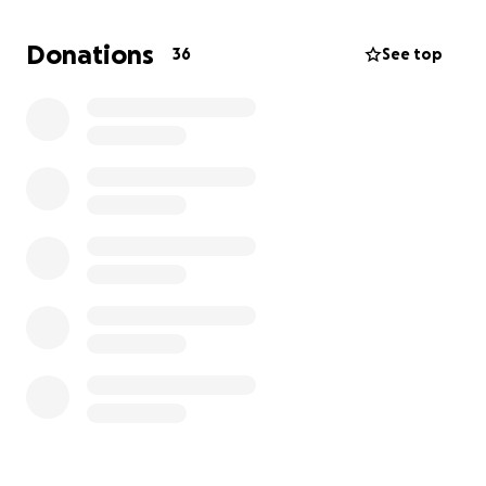
un’iniziativa speciale, per far sentire a Benedetta e
alla sua famiglia tutto il nostro affetto, la nostra
Donations
36
See top
vicinanza e profonda ammirazione.
Nasce così il “ Memorial Benedetta Ragni”, un trofeo
di pattinaggio artistico a carattere interterritoriale,
dedicato allo sport che Benedetta ha tanto amato e
nel quale è cresciuta.
Parte delle quote di iscrizione, insieme a tutte le
donazioni raccolte, saranno devolute al progetto
“BenedettaPerSempre”, facente parte della
fondazione Bianca Garavaglia, per la ricerca e la cura
sui tumori pediatrici.