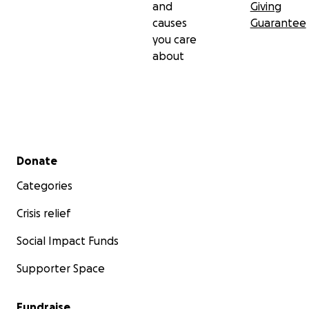
and
Giving
causes
Guarantee
you care
about
Secondary menu
Donate
Categories
Crisis relief
Social Impact Funds
Supporter Space
Fundraise