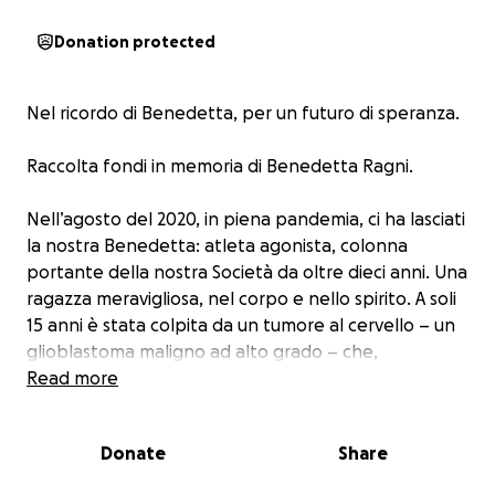
Donation protected
Nel ricordo di Benedetta, per un futuro di speranza.
Raccolta fondi in memoria di Benedetta Ragni.
Nell’agosto del 2020, in piena pandemia, ci ha lasciati
la nostra Benedetta: atleta agonista, colonna
portante della nostra Società da oltre dieci anni. Una
ragazza meravigliosa, nel corpo e nello spirito. A soli
15 anni è stata colpita da un tumore al cervello – un
glioblastoma maligno ad alto grado – che,
purtroppo, non le ha lasciato scampo, dopo una
Read more
dura lotta contro una malattia ad oggi incurabile.
Donate
Share
Per il quinto anno consecutivo, la nostra Associazione
Sportiva ha scelto di onorarne la memoria con