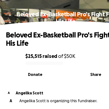
Beloved Ex-Basketball Pro's Fight 
His Life
Beloved Ex-Basketball Pro's Figh
His Life
$25,515
raised
of
$50K
0% complete
Donate
Share
Angelika Scott
A
A
Angelika Scott is organizing this fundraiser.