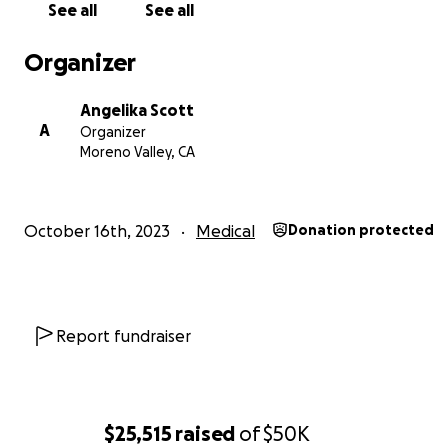
See all
See all
aber erst jetzt mitbekommen habe.
Organizer
Im Laufe der folgenden Wochen begann sich sein
Gesundheitszustand deutlich zu verschlechtern. Er hatte
Angelika Scott
geschwollene Beine, Hände, Füße und eines Tages auf e
A
Organizer
ein extrem geschwollenes Auge. Trotz seines Leidens ar
Moreno Valley, CA
er weiterhin jeden Tag. Er meinte, das geht bestimmt w
weg und er müsste arbeiten. Aber dann konnte er einfa
mehr.
October 16th, 2023
Medical
Donation protected
Mehrere Tage war er dann Zuhause, weil er nichts mehr 
behalten konnte und aufgrund der Schmerzen in seine
geschwollenen Beinen, musste ich ihm dann helfen, ins
Badezimmer zu kommen. Es war genau dieser Zustand d
Report fundraiser
Verzweiflung, der ihn schließlich dazu brachte, vor knap
Wochen, endlich auf mein Bitten zu hören und ärztliche H
Anspruch zu nehmen.
$25,515
raised
of
$50K