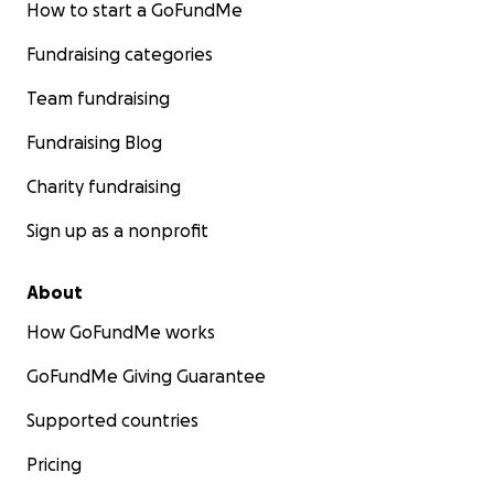
How to start a GoFundMe
Fundraising categories
Team fundraising
Fundraising Blog
Charity fundraising
Sign up as a nonprofit
About
** ENGLISH:
How GoFundMe works
Dear friends,
GoFundMe Giving Guarantee
I reach out to you with a mixture of fear, hope, and utte
Supported countries
despair. It's challenging to share our situation, but I've 
point where I must set aside my pride because we have
Pricing
other choice.