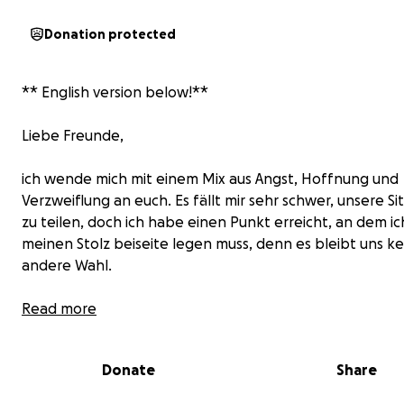
Donation protected
** English version below!**
Liebe Freunde,
ich wende mich mit einem Mix aus Angst, Hoffnung und
Verzweiflung an euch. Es fällt mir sehr schwer, unsere Si
zu teilen, doch ich habe einen Punkt erreicht, an dem ic
meinen Stolz beiseite legen muss, denn es bleibt uns ke
andere Wahl.
Es geht um meinen besten Freund und Ehemann Gord
Read more
Scott, einen 46-jährigen Vater und ehemaligen prof.
Basketballspieler, der nicht nur mein Herz hält, sonde
Donate
Share
die Herzen vieler Menschen erobert hat, die das Glück
ihn im Laufe seines Lebens kennenzulernen.