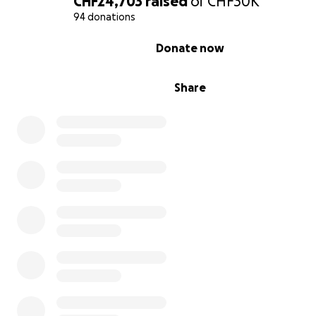
CHF24,703
raised
of
CHF30K
Asbestsanierung durchführen. Anschliessend wird er zu
94 donations
Verein überführt.
0% complete
Donate now
Share
Was passiert mit dem Beitrag?