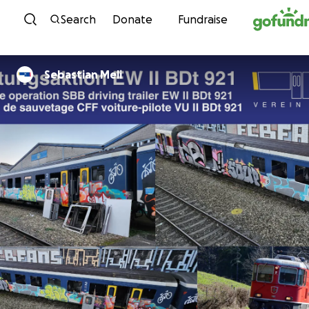
Skip to content
Search
Donate
Fundraise
Sebastian Meli