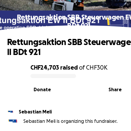
Rettungsaktion SBB Steuerwagen EW
BDt 921
Rettungsaktion SBB Steuerwag
II BDt 921
CHF24,703
raised
of
CHF30K
0% complete
Donate
Share
Sebastian Meli
Sebastian Meli is organizing this fundraiser.