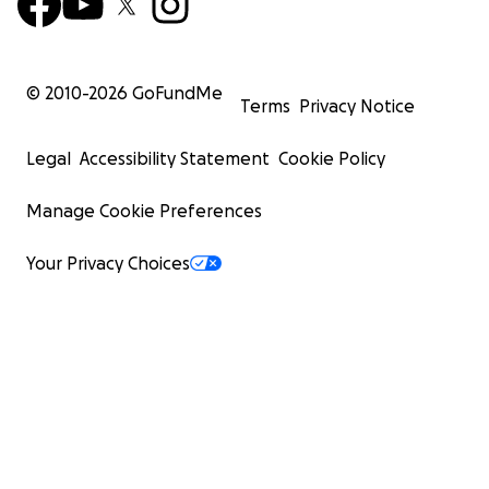
What will happen with the contribution?
© 2010-
2026
GoFundMe
Terms
Privacy Notice
CHF 25,000: Asbestos removal and transfer of the d
coach.
Legal
Accessibility Statement
Cookie Policy
More than CHF 25,000: Every additional donation 
directly towards the recommissioning and overhaul
Manage Cookie Preferences
driving coach so that it can be back on Swiss rails a
possible.
Your Privacy Choices
Help us to save a piece of Swiss railway history! Every
contribution counts, no matter how small!
No Dispotrain without the driving coach!
Follow us on our channels to stay up to date on the res
operation: