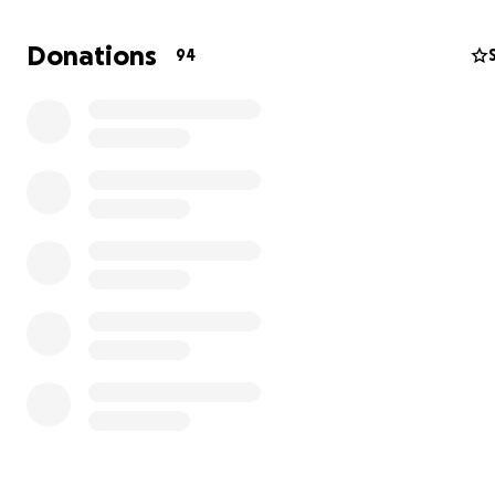
Donations
94
+++ English version below +++
+++ Version française ci-dessous +++
Hintergrund
Der Dispopendel erhielt seinen Namen durch seine letz
Einsätze als Ersatzzug bei der SBB. Unter anderem durc
Verzögerungen bei der Inbetriebnahme von neuem Roll
blieben die letzten Garnituren noch bis 2021 in Betrieb.
Die Wagen des Dispopendels sind Einheitswagen der er
zweiten Generation, die ab Ende der 50er-Jahre gebaut
den 90er-Jahren für den kondukteurlosen Betrieb (klB) 
Kompositionen ausgerüstet wurden.
Über 6 ganze Jahrzehnte hinweg waren diese Wagent
überall in der Schweiz anzutreffen.
Ziel