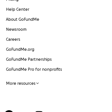
Help Center
About GoFundMe
Newsroom
Careers
GoFundMe.org
GoFundMe Partnerships
GoFundMe Pro for nonprofits
More resources