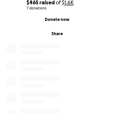
$465
raised
of
$1.6K
7 donations
0% complete
Donate now
Ayúdennos a traer a nuestro padre a casa: luchando
Share
por su vida después de la MFA y el cáncer
Queridos amigos, familiares y personas compasivas:
Con gran pesar y esperanza, les pedimos su ayuda.
Mi padre, René Argüelles, ha luchado por su vida
durante más de 9 años. Ha luchado valientemente
contra el cáncer durante casi una década,
mostrando una fuerza y ​​determinación que ha
inspirado a todos a su alrededor. Justo cuando
pensábamos que había superado lo peor, sufrió algo
que nadie previó: mielitis flácida aguda (MFA), una
enfermedad neurológica rara y potencialmente
mortal que lo ha dejado paralizado y dependiente
de máquinas para respirar y comer.
Lleva más de tres meses hospitalizado, enfrentando