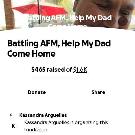
Battling AFM, Help My Dad
Come Home
Battling AFM, Help My Dad
Come Home
$465
raised
of
$1.6K
0% complete
Donate
Share
Kassandra Arguelles
K
Kassandra Arguelles is organizing this
K
fundraiser.