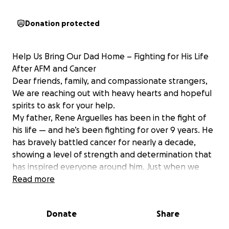
Donation protected
Help Us Bring Our Dad Home – Fighting for His Life
After AFM and Cancer
Dear friends, family, and compassionate strangers,
We are reaching out with heavy hearts and hopeful
spirits to ask for your help.
My father, Rene Arguelles has been in the fight of
his life — and he’s been fighting for over 9 years. He
has bravely battled cancer for nearly a decade,
showing a level of strength and determination that
has inspired everyone around him. Just when we
thought he had overcome the worst, he was struck
Read more
by something none of us saw coming: Acute Flaccid
Myelitis (AFM) — a rare, life-threatening neurological
Donate
Share
condition that has left him paralyzed and
dependent on machines to breathe and eat.