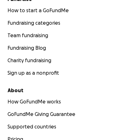
a nuestro papá presente en sus pensamientos y
How to start a GoFundMe
oraciones.
Con gratitud y esperanza, Kassandra y familia.
Fundraising categories
Team fundraising
Fundraising Blog
Charity fundraising
Sign up as a nonprofit
About
How GoFundMe works
GoFundMe Giving Guarantee
Supported countries
Pricing