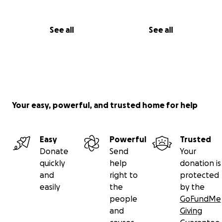
See all
See all
Your easy, powerful, and trusted home for help
Easy
Powerful
Trusted
Donate
Send
Your
quickly
help
donation is
and
right to
protected
easily
the
by the
people
GoFundMe
and
Giving