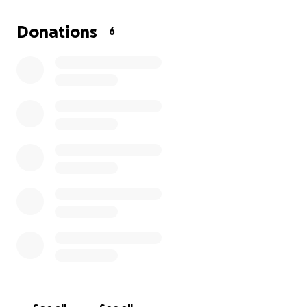
Cada uno dé como propuso en su corazón: no con
tristeza, ni por necesidad, por que Dios ama al dador
Donations
6
alegre.