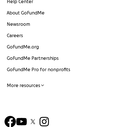
Help Center
About GoFundMe
Newsroom
Careers
GoFundMe.org
GoFundMe Partnerships
GoFundMe Pro for nonprofits
More resources