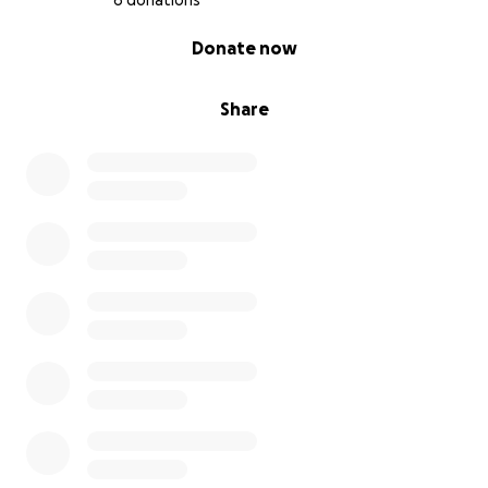
6 donations
0% complete
Donate now
Share