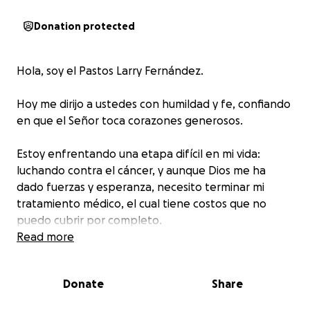
Donation protected
Hola, soy el Pastos Larry Fernández.
Hoy me dirijo a ustedes con humildad y fe, confiando
en que el Señor toca corazones generosos.
Estoy enfrentando una etapa difícil en mi vida:
luchando contra el cáncer, y aunque Dios me ha
dado fuerzas y esperanza, necesito terminar mi
tratamiento médico, el cual tiene costos que no
puedo cubrir por completo.
Read more
La Palabra de Dios nos enseña:
Lleven los unos las cargas de los otros, y así
Donate
Share
cumplirán la ley de Cristo. — Gálatas 6:2
Y también: