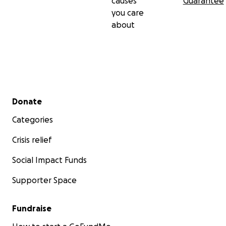
causes
Guarantee
you care
about
Secondary menu
Donate
Categories
Crisis relief
Social Impact Funds
Supporter Space
Fundraise