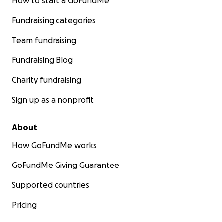
How to start a GoFundMe
Fundraising categories
Team fundraising
Fundraising Blog
Charity fundraising
Sign up as a nonprofit
About
How GoFundMe works
GoFundMe Giving Guarantee
Supported countries
Pricing