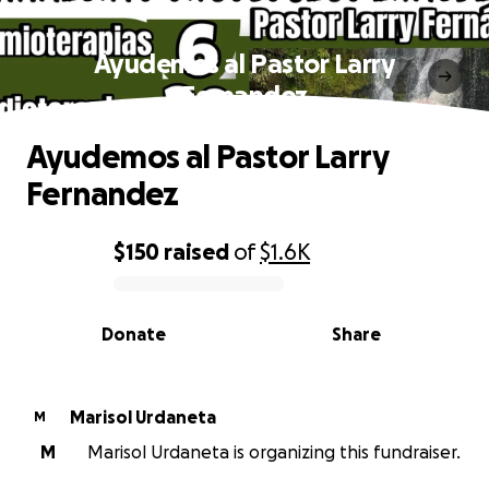
Ayudemos al Pastor Larry
Fernandez
Ayudemos al Pastor Larry
Fernandez
$150
raised
of
$1.6K
0% complete
Donate
Share
Marisol Urdaneta
M
M
Marisol Urdaneta is organizing this fundraiser.