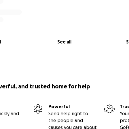
l
See all
S
werful, and trusted home for help
Powerful
Tru
ickly and
Send help right to
Your
the people and
pro
causes you care about
GoF