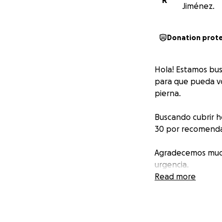
R
Jiménez.
Donation prot
Hola! Estamos busc
para que pueda vo
pierna.
Buscando cubrir ho
30 por recomenda
Agradecemos mucho
urgencia.
Read more