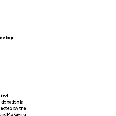
ee top
sted
 donation is
tected by the
undMe Giving