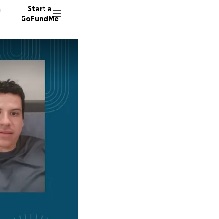
n
Start a
GoFundMe