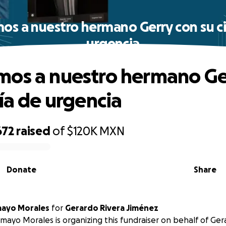
os a nuestro hermano Gerry con su ci
urgencia
os a nuestro hermano Ge
gía de urgencia
672
raised
of
$120K
MXN
Donate
Share
mayo Morales
for
Gerardo Rivera Jiménez
mayo Morales is organizing this fundraiser on behalf of Ger