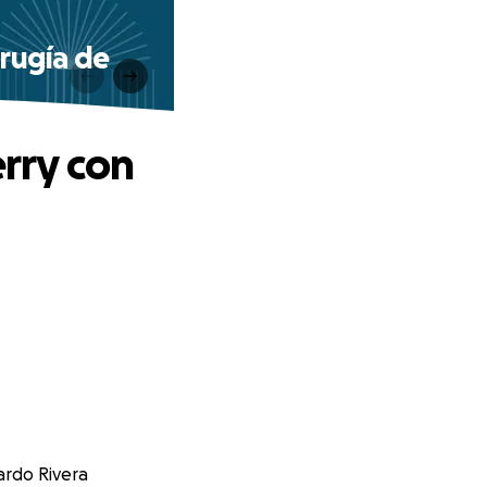
rugía de
rry con
ardo Rivera