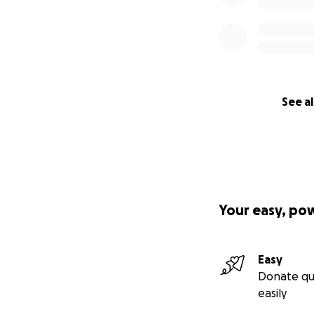
See al
Your easy, po
Easy
Donate qu
easily