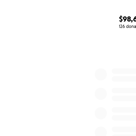
$98,
126 dona
0% complete