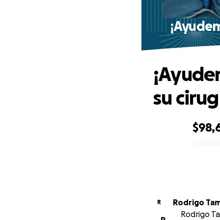
¡Ayudem
¡Ayudem
su ciru
$98,
0% complete
Rodrigo Ta
R
Rodrigo Ta