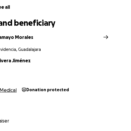
e all
and beneficiary
amayo Morales
videncia, Guadalajara
ivera Jiménez
Medical
Donation protected
iser