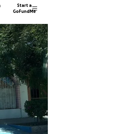
n
Start a
GoFundMe