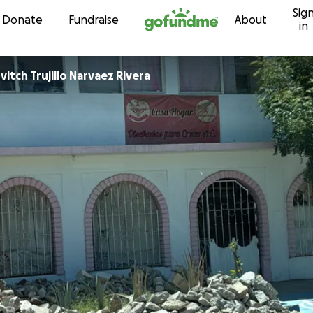
Sig
Skip to content
Donate
Fundraise
About
in
itch Trujillo Narvaez Rivera