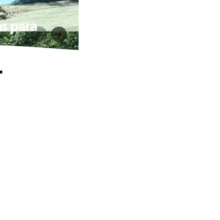
s para
r