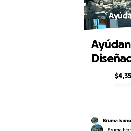
Ayúda
Ayúdann
Diseñad
$4,3
0% complete
Bruma Ivanov
Bruma Ivano