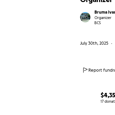
Bruma Ivan
Organizer
BCS
July 30th, 2025
Report fundra
$4,3
17 donat
0% complete