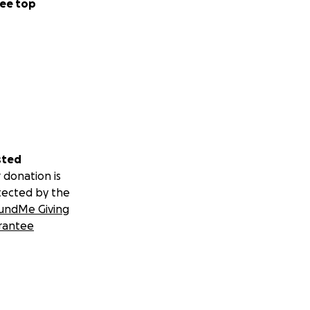
ee top
sted
 donation is
tected by the
undMe Giving
rantee