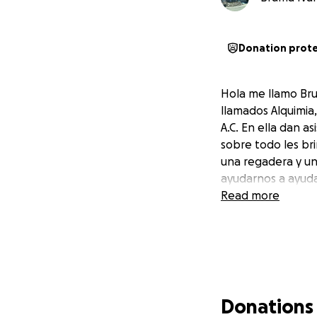
Donation prot
Hola me llamo Bru
llamados Alquimia
A.C. En ella dan a
sobre todo les br
una regadera y un
ayudarnos a ayuda
Read more
Donations