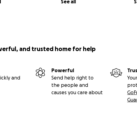
l
See all
S
werful, and trusted home for help
Powerful
Tru
ickly and
Send help right to
Your
the people and
pro
causes you care about
GoF
Gua