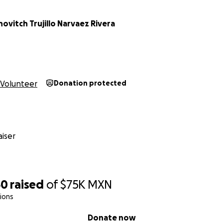
ovitch Trujillo Narvaez Rivera
Volunteer
Donation protected
iser
50
raised
of
$75K
MXN
ions
Donate now