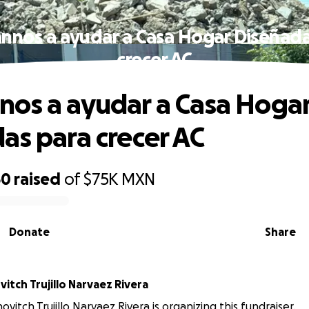
nnos a ayudar a Casa Hogar Diseñada
crecer AC
os a ayudar a Casa Hoga
as para crecer AC
50
raised
of
$75K
MXN
Donate
Share
itch Trujillo Narvaez Rivera
vitch Trujillo Narvaez Rivera is organizing this fundraiser.