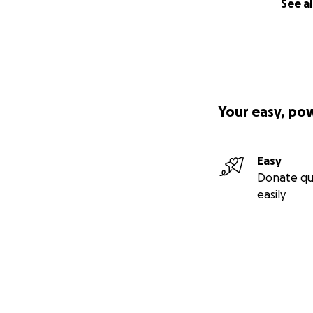
See al
Your easy, po
Easy
Donate qu
easily