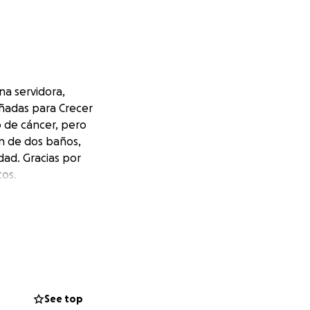
na servidora,
ñadas para Crecer
o de cáncer, pero
n de dos baños,
dad. Gracias por
tos.
See top