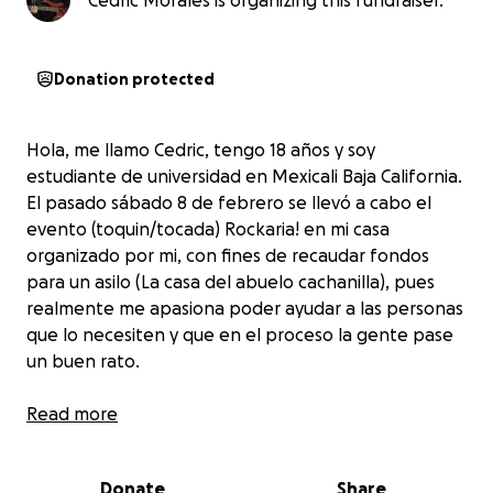
Cedric Morales is organizing this fundraiser.
Donation protected
Hola, me llamo Cedric, tengo 18 años y soy
estudiante de universidad en Mexicali Baja California.
El pasado sábado 8 de febrero se llevó a cabo el
evento (toquin/tocada) Rockaria! en mi casa
organizado por mi, con fines de recaudar fondos
para un asilo (La casa del abuelo cachanilla), pues
realmente me apasiona poder ayudar a las personas
que lo necesiten y que en el proceso la gente pase
un buen rato.
Sin embargo, las cosas no salieron como lo esperaba,
Read more
ya que mi casa y objetos de valor sufrieron daños
que me son muy difíciles de costear. Esto me ha
Donate
Share