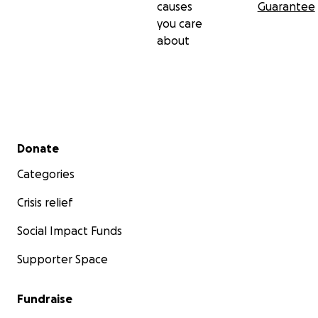
causes
Guarantee
you care
about
Secondary menu
Donate
Categories
Crisis relief
Social Impact Funds
Supporter Space
Fundraise