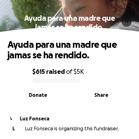
Ayuda para una madre que
jamas se ha rendido.
Ayuda para una madre que
jamas se ha rendido.
$615
raised
of
$5K
0% complete
Donate
Share
Luz Fonseca
L
L
Luz Fonseca is organizing this fundraiser.