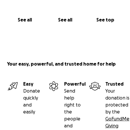
See all
See all
See top
Your easy, powerful, and trusted home for help
Easy
Powerful
Trusted
Donate
Send
Your
quickly
help
donation is
and
right to
protected
easily
the
by the
people
GoFundMe
and
Giving