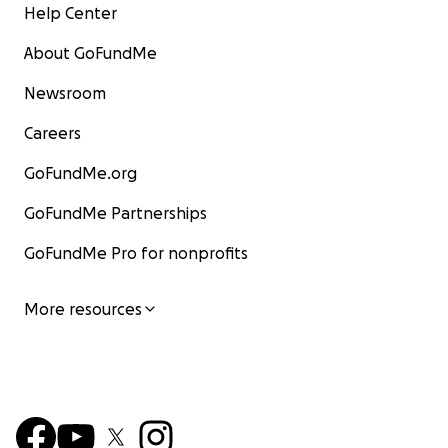
Help Center
About GoFundMe
Newsroom
Careers
GoFundMe.org
GoFundMe Partnerships
GoFundMe Pro for nonprofits
More resources