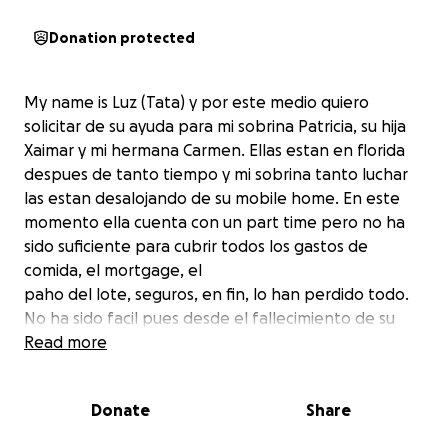
Donation protected
My name is Luz (Tata) y por este medio quiero
solicitar de su ayuda para mi sobrina Patricia, su hija
Xaimar y mi hermana Carmen. Ellas estan en florida
despues de tanto tiempo y mi sobrina tanto luchar
las estan desalojando de su mobile home. En este
momento ella cuenta con un part time pero no ha
sido suficiente para cubrir todos los gastos de
comida, el mortgage, el
paho del lote, seguros, en fin, lo han perdido todo.
No ha sido facil pues desde el fallecimiento de su
primer hijo, se le ha hecho dificil aun asi nunca se ha
Read more
rendido y sigue luchando por su hija de 3 años y
tambien se hizo cargo de su mama.en estos dias la
Donate
Share
desalojan y no tiene a donde ir ni dinero para algun
storage. Ella es muy serivicial y siempre ayudando a