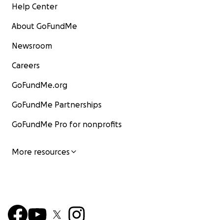
Help Center
About GoFundMe
Newsroom
Careers
GoFundMe.org
GoFundMe Partnerships
GoFundMe Pro for nonprofits
More resources