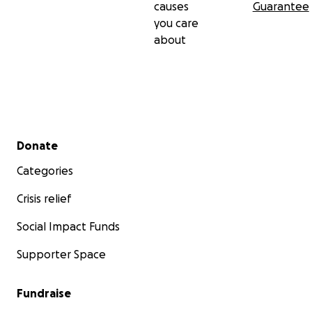
causes
Guarantee
you care
about
Secondary menu
Donate
Categories
Crisis relief
Social Impact Funds
Supporter Space
Fundraise