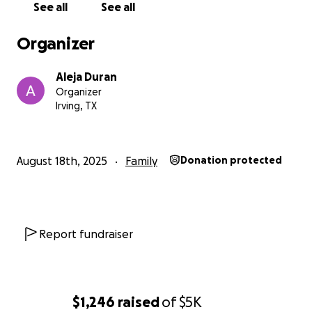
See all
See all
comedidamente con el respeto que se merecen
todas las personas que estén leyendo esto les
Organizer
quisiera pedir un apoyo de todo corazón para mi
padre que lo único que quería ver siempre es ver a
Aleja Duran
sus hijos felices ya que yo como hija soy su único
Organizer
apoyo que tiene en este momento y la verdad no
Irving, TX
cuento con todo los recurso necesario porque
también tengo amis dos hijo lo cual ellos necesitan
de mi
August 18th, 2025
Family
Donation protected
de todo corazón les agradezco sus oraciones por mi
padre y su apoyo Dios lo bendiga
Report fundraiser
$1,246
raised
of
$5K