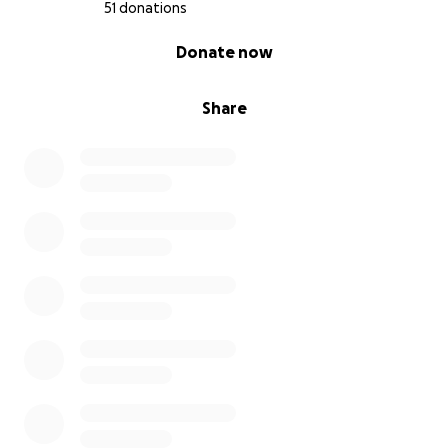
51 donations
0% complete
Donate now
Share