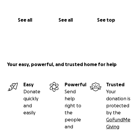
See all
See all
See top
Your easy, powerful, and trusted home for help
Easy
Powerful
Trusted
Donate
Send
Your
quickly
help
donation is
and
right to
protected
easily
the
by the
people
GoFundMe
and
Giving