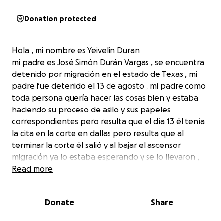
Donation protected
Hola , mi nombre es Yeivelin Duran
mi padre es José Simón Durán Vargas , se encuentra
detenido por migración en el estado de Texas , mi
padre fue detenido el 13 de agosto , mi padre como
toda persona quería hacer las cosas bien y estaba
haciendo su proceso de asilo y sus papeles
correspondientes pero resulta que el día 13 él tenía
la cita en la corte en dallas pero resulta que al
terminar la corte él salió y al bajar el ascensor
migración ya lo estaba esperando y se lo llevaron ,
es muy difícil entender porque se lo llevaron si él
Read more
tenía todo su proceso al día , nunca cometió ningún
delito aquí , nunca tuvo inconvenientes policiales o
Donate
Share
algo relacionado , ahora mi padre se encuentra en el
centro de retención y aún estamos a la espera de