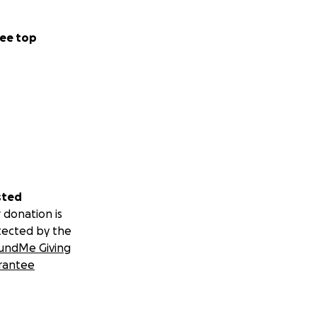
ee top
sted
 donation is
tected by the
undMe Giving
rantee