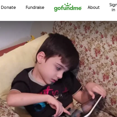
Sig
Skip to content
Donate
Fundraise
About
in
y