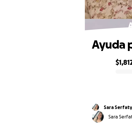
A
Ayuda p
$1,81
0% complete
Sara Serfat
Sara Serfat