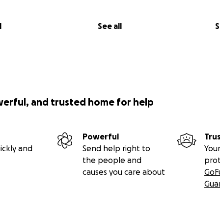
l
See all
S
werful, and trusted home for help
Powerful
Tru
ickly and
Send help right to
Your
the people and
pro
causes you care about
GoF
Gua