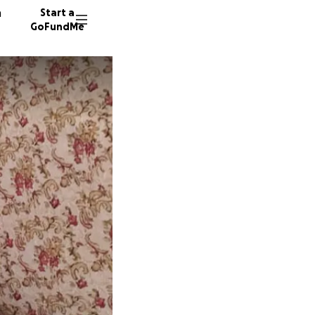
n
Start a
GoFundMe