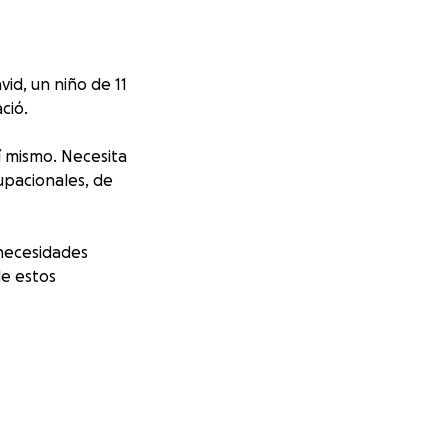
id, un niño de 11
ció.
sí mismo. Necesita
cupacionales, de
 necesidades
de estos
stinarán a: