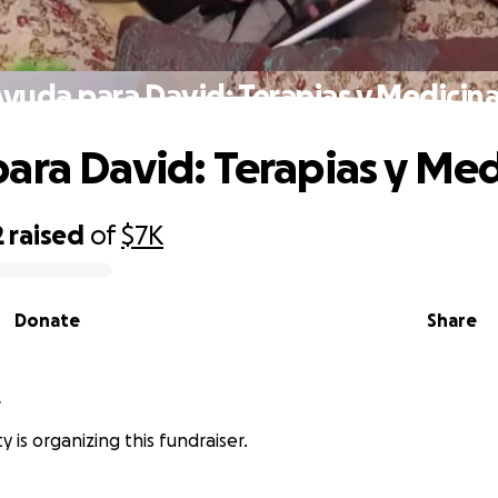
yuda para David: Terapias y Medicin
ara David: Terapias y Med
2
raised
of
$7K
Donate
Share
y
y is organizing this fundraiser.