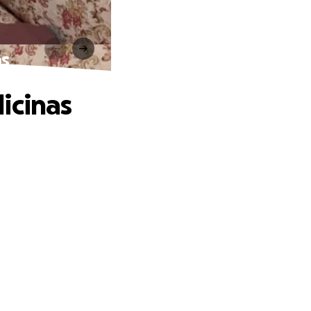
as
icinas