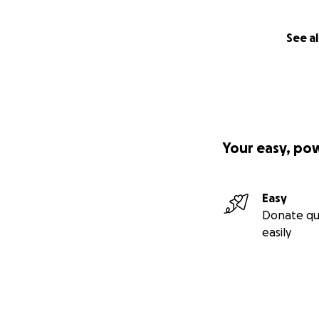
See al
Your easy, po
Easy
Donate qu
easily