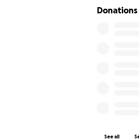
Donations
Insumos méd
Consultas co
Medicamentos
David es un niño 
representa una op
Si no puedes dona
contactos. Cualqu
hermanito.
Gracias de corazó
See all
Se