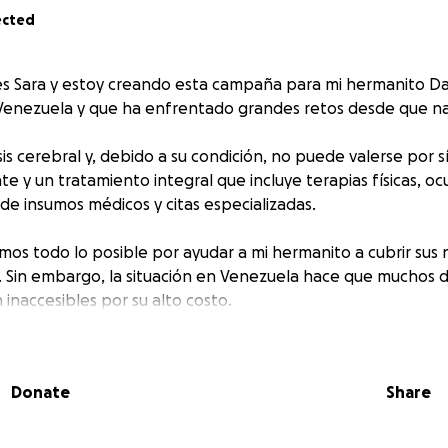
ected
s Sara y estoy creando esta campaña para mi hermanito Dav
Venezuela y que ha enfrentado grandes retos desde que na
sis cerebral y, debido a su condición, no puede valerse por 
te y un tratamiento integral que incluye terapias físicas, o
de insumos médicos y citas especializadas.
emos todo lo posible por ayudar a mi hermanito a cubrir sus
a. Sin embargo, la situación en Venezuela hace que muchos 
inaccesibles por su alto costo.
 esta campaña, con el objetivo de recaudar fondo que se de
Donate
Share
terapias semanales