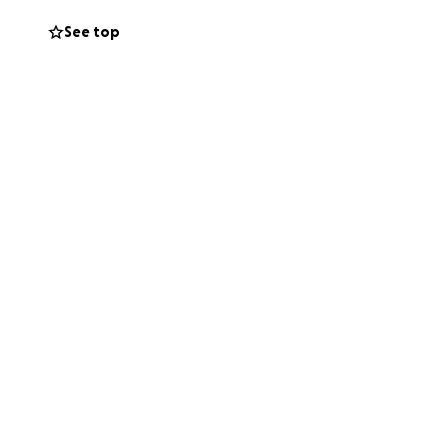
See top
esión de terapia
campaña con tus
n la vida de mi
 apoyo que puedas