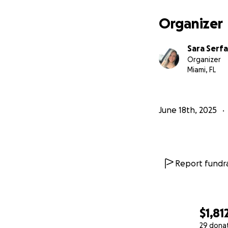
brindar.
Organizer
Con gratitud,
Sara Serf
Sarita
Organizer
Miami, FL
June 18th, 2025
Report fundra
$1,81
29 dona