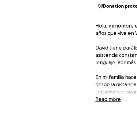
Donation prot
Hola, mi nombre e
años que vive en 
David tiene paráli
asistencia constan
lenguaje, además 
En mi familia hac
desde la distanci
tratamientos sean 
Read more
Por eso recurro a
Sesiones de 