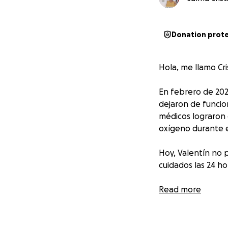
Donation prot
Hola, me llamo Cri
En febrero de 2024
dejaron de funcio
médicos lograron d
oxígeno durante 
Hoy, Valentín no 
cuidados las 24 hor
Desde entonces, Á
Read more
y toda su vida p
ingresos y lamen
gastos médicos y 