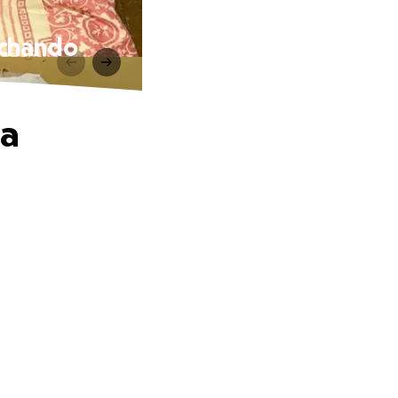
uchando
na