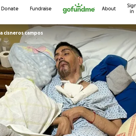
Sig
Skip to content
Donate
Fundraise
About
in
na cisneros campos