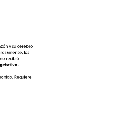
azón y su cerebro
rosamente, los
 no recibió
getativo.
 sonido. Requiere
e dejar su trabajo
independencia, sus
ias para costear