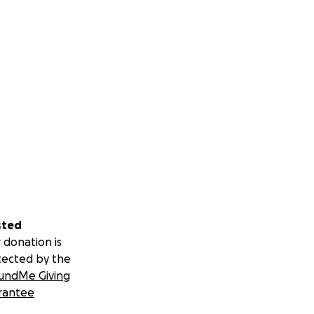
sted
 donation is
tected by the
undMe Giving
rantee