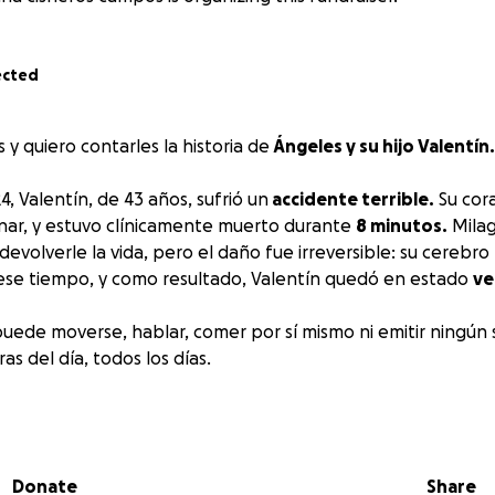
ected
s y quiero contarles la historia de
Ángeles y su hijo Valentín.
, Valentín, de 43 años, sufrió un
accidente terrible.
Su cor
nar, y estuvo clínicamente muerto durante
8 minutos.
Milag
evolverle la vida, pero el daño fue irreversible: su cerebro
ese tiempo, y como resultado, Valentín quedó en estado
ve
puede moverse, hablar, comer por sí mismo ni emitir ningún
as del día, todos los días.
ngeles, su madre, ha estado a su lado sin descanso. Tuvo qu
ara dedicarse completamente
a cuidar de su hijo
. Perdió su 
tablemnete han tenido que vender muchas de sus pertenenc
Donate
Share
hoy apenas cuentan con lo básico para vivir.