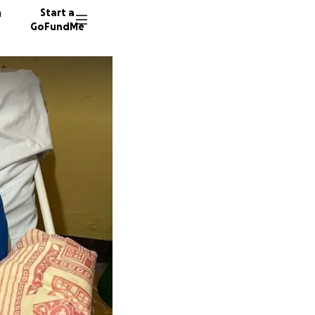
n
Start a
GoFundMe