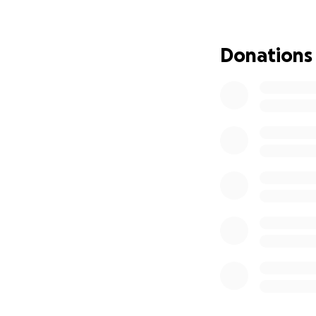
Ha pasado más de 
gubernamentales, 
Donations
comida, renta, su
una lavadora,
ya n
Es por eso que co
¿Cómo se usará l
Con tu ayuda, qu
Reconstruir 
Comprar una 