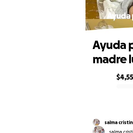
Ayuda 
Ayuda p
madre l
$4,5
0% complete
salma cristi
salma crist