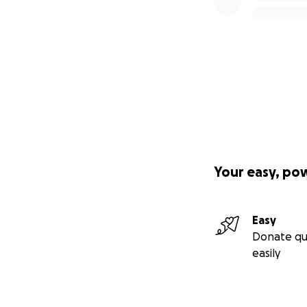
Your easy, po
Easy
Donate qu
easily