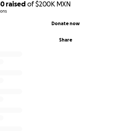
50
raised
of
$200K
MXN
ions
por compartir y por apoyar. De corazón.
Donate now
Share