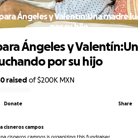
para Ángeles y Valentín:Una madre l
por su hijo
ara Ángeles y Valentín:U
uchando por su hijo
50
raised
of
$200K
MXN
Donate
Share
na cisneros campos
ina cisneros campos is organizing this fundraiser.