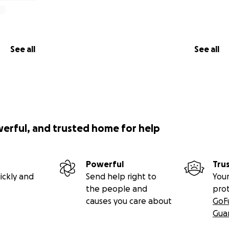
See all
See all
werful, and trusted home for help
Powerful
Tru
ickly and
Send help right to
Your
the people and
pro
causes you care about
GoF
Gua