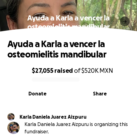
Ayuda a Karla a vencer la
osteomielitis mandibular
Ayuda a Karla a vencer la
osteomielitis mandibular
$27,055
raised
of
$520K
MXN
0% complete
Donate
Share
Karla Daniela Juarez Aizpuru
Karla Daniela Juarez Aizpuru is organizing this
fundraiser.