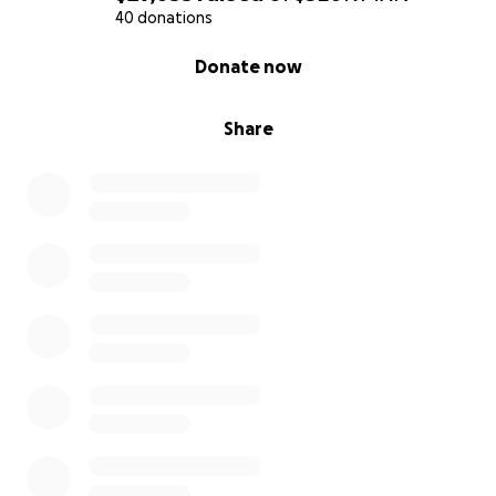
40 donations
Gracias
por llegar hasta aquí y leer con
0% complete
Donate now
detenimiento y paciencia esta historia.
Todo
suma,
todo cuenta y más si se hace de corazón
.
Share