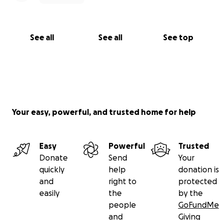
See all
See all
See top
Your easy, powerful, and trusted home for help
Easy
Powerful
Trusted
Donate
Send
Your
quickly
help
donation is
and
right to
protected
easily
the
by the
people
GoFundMe
and
Giving