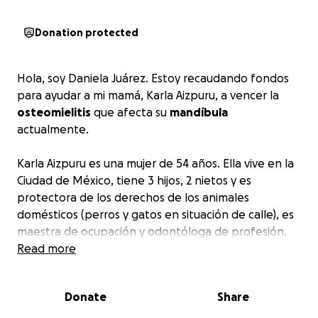
Donation protected
Hola, soy Daniela Juárez. Estoy recaudando fondos
para ayudar a mi mamá, Karla Aizpuru, a vencer la
osteomielitis
que afecta su
mandíbula
actualmente.
Karla Aizpuru es una mujer de 54 años. Ella vive en la
Ciudad de México, tiene 3 hijos, 2 nietos y es
protectora de los derechos de los animales
domésticos (perros y gatos en situación de calle), es
maestra de ocupación y odontóloga de profesión.
Read more
La
mandíbula
de Karla está siendo atacada y
desintegrada
por una
bacteria
. Esta bacteria es
Donate
Share
muy agresiva y en poco tiempo le ha destruido el
cuerpo mandibular. Esto le ha provocado fuertes