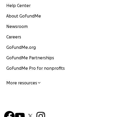
Help Center
About GoFundMe
Newsroom
Careers
GoFundMe.org
GoFundMe Partnerships
GoFundMe Pro for nonprofits
More resources