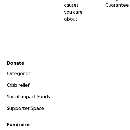
causes
Guarantee
you care
about
Secondary menu
Donate
Categories
Crisis relief
Social Impact Funds
Supporter Space
Fundraise