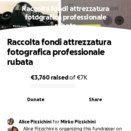
Raccolta fondi attrezzatura
fotografica professionale
rubata
Raccolta fondi attrezzatura
fotografica professionale
rubata
€3,760
raised
of
€7K
0% complete
Donate
Share
Alice Pizzichini
for
Mirko Pizzichini
Alice Pizzichini is organizing this fundraiser on