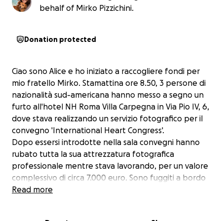
behalf of Mirko Pizzichini.
Donation protected
Ciao sono Alice e ho iniziato a raccogliere fondi per
mio fratello Mirko. Stamattina ore 8.50, 3 persone di
nazionalità sud-americana hanno messo a segno un
furto all'hotel NH Roma Villa Carpegna in Via Pio IV, 6,
dove stava realizzando un servizio fotografico per il
convegno 'International Heart Congress'.
Dopo essersi introdotte nella sala convegni hanno
rubato tutta la sua attrezzatura fotografica
professionale mentre stava lavorando, per un valore
complessivo di circa 7.000 euro. Sono fuggiti a bordo
di una Peugeot 208 colore grigio scuro targa
Read more
GK979XT.
Oltre al danno economico, purtroppo senza