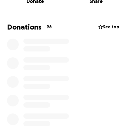
Donate
Share
l'attrezzatura non può lavorare...perciò spero
davvero che le forze dell'ordine riescano a
rintracciarli!
Se qualcuno avesse visto qualcosa o l'auto, vi prego
Donations
96
See top
di contattare Mirko o la polizia...condividete il più
possibile per favore e se volete, date un piccolo
aiuto per riacquistare la sua attrezzatura fotografica.