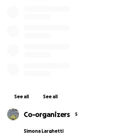
vantaggi e la facilità della bicicletta con una
campagna di comunicazione dal basso.
Come associazioni della Consulta Comunale della
Bicicletta, vogliamo dare in prima persona il nostro
contributo, ma chiediamo a tutti di contribuire, così
da raggiungere quante più persone possibili.
Con i proventi della raccolta fondi pagheremo uno
studio di grafica e comunicazione, acquisteremo
spazi pubblicitari e sponsorizzazioni sui social.
Vogliamo far sentire a tutt* la nostra voce e
contribuire a un mondo migliore. Prima raccogliamo
le donazioni, prima parte la nostra campagna!
See all
See all
Co-organizers
5
Simona Larghetti