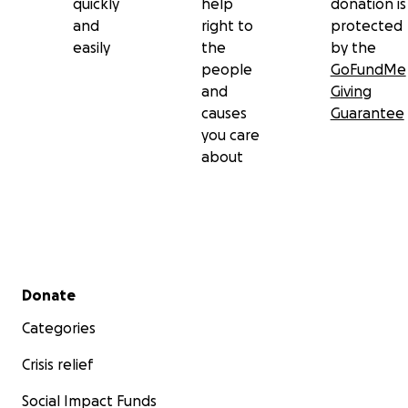
quickly
help
donation is
and
right to
protected
easily
the
by the
people
GoFundMe
and
Giving
causes
Guarantee
you care
about
Secondary menu
Donate
Categories
Crisis relief
Social Impact Funds