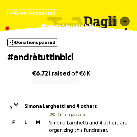
Donations paused
#andràtuttinbici
Donations paused
#andràtuttinbici
€6,721
raised
of
€6K
0% complete
Simona Larghetti and 4 others
S
Co-organized
F
L
M
Simona Larghetti and 4 others are
organizing this fundraiser.