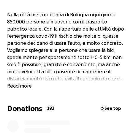
Nella città metropolitana di Bologna ogni giorno
850.000 persone si muovono con il trasporto
pubblico locale. Con la riapertura delle attività dopo
l'emergenza covid-19 il rischio che molte di queste
persone decidano di usare l'auto, è molto concreto.
Vogliamo spiegare alle persone che usare la bici,
specialmente per spostamenti sotto i 10-5 km, non
solo è possibile, gratuito e conveniente, ma anche
molto veloce! La bici consente di mantenere il
distanziamento fisico che evita il contagio da covid-
19.
Read more
La bici è il mezzo migliore per riprendere la vita dopo
la quarantena, non solo per mantenersi in salute e
Donations
aumentare le difese immunitarie, ma anche per
283
See top
salvaguardare l'ambiente dallo smog, uno dei
corresponsabili della mortalità di questo virus.
Dobbiamo agire subito spiegando alle persone i