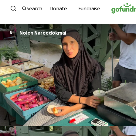
Skip to content
Search
Donate
Fundraise
Nolen Nareedokmai
N