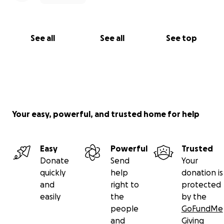
See all
See all
See top
Your easy, powerful, and trusted home for help
Easy
Powerful
Trusted
Donate
Send
Your
quickly
help
donation is
and
right to
protected
easily
the
by the
people
GoFundMe
and
Giving