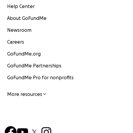
Help Center
About GoFundMe
Newsroom
Careers
GoFundMe.org
GoFundMe Partnerships
GoFundMe Pro for nonprofits
More resources