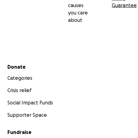
causes
Guarantee
you care
about
Secondary menu
Donate
Categories
Crisis relief
Social Impact Funds
Supporter Space
Fundraise