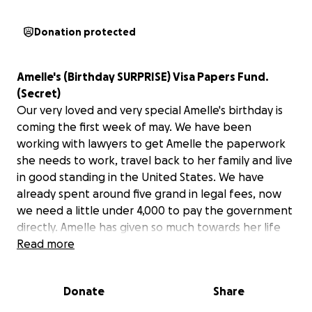
Donation protected
Amelle's (Birthday SURPRISE) Visa Papers Fund.
(Secret)
Our very loved and very special Amelle's birthday is
coming the first week of may. We have been
working with lawyers to get Amelle the paperwork
she needs to work, travel back to her family and live
in good standing in the United States. We have
already spent around five grand in legal fees, now
we need a little under 4,000 to pay the government
directly. Amelle has given so much towards her life
here and I wanted to reach out to the communities
Read more
she has been a part of to see if we can raise that
money for her and assist her in this journey. I can see
Donate
Share
that she is not sure where she is going to get the
money for this process to be finished, any amount