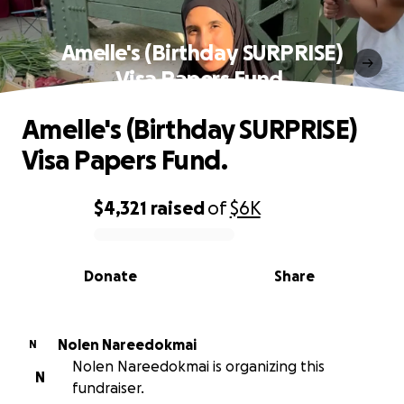
Amelle's (Birthday SURPRISE)
Visa Papers Fund.
Amelle's (Birthday SURPRISE)
Visa Papers Fund.
$4,321
raised
of
$6K
0% complete
Donate
Share
Nolen Nareedokmai
N
Nolen Nareedokmai is organizing this
N
fundraiser.