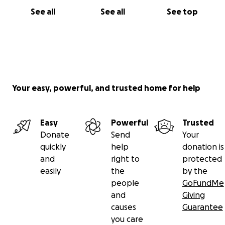
See all
See all
See top
Your easy, powerful, and trusted home for help
Easy
Powerful
Trusted
Donate
Send
Your
quickly
help
donation is
and
right to
protected
easily
the
by the
people
GoFundMe
and
Giving
causes
Guarantee
you care