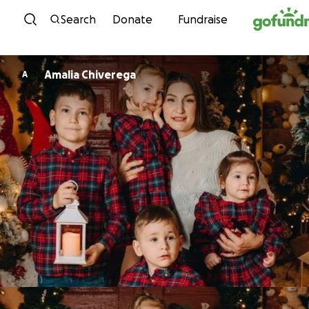
Skip to content
Search
Donate
Fundraise
Amalia Chiverega
A