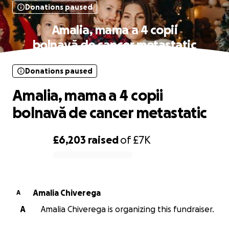
Donations paused
Amalia, mama a 4 copii
bolnavă de cancer metastatic
Donations paused
Amalia, mama a 4 copii
bolnavă de cancer metastatic
£6,203
raised
of
£7K
0% complete
Amalia Chiverega
A
A
Amalia Chiverega is organizing this fundraiser.