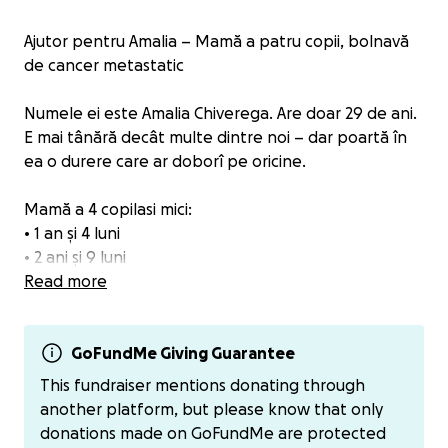
Ajutor pentru Amalia – Mamă a patru copii, bolnavă
de cancer metastatic
Numele ei este Amalia Chiverega. Are doar 29 de ani.
E mai tânără decât multe dintre noi – dar poartă în
ea o durere care ar doborî pe oricine.
Mamă a 4 copilasi mici:
• 1 an și 4 luni
• 2 ani și 9 luni
• 4 ani și 2 luni
Read more
• 7 ani și 3 luni
În februarie 2024, la doar câteva zile după ce a
GoFundMe Giving Guarantee
născut ultimul copil, Amalia a fost diagnosticată cu o
This fundraiser mentions donating through
tumoră suprarenală de 17/8 cm. A fost operată la Iași
another platform, but please know that only
și i s-a spus că nu este cancer.
donations made on GoFundMe are protected