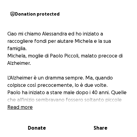
Donation protected
Ciao mi chiamo Alessandra ed ho iniziato a
raccogliere fondi per aiutare Michela e la sua
famiglia.
Michela, moglie di Paolo Piccoli, malato precoce di
Alzheimer.
L'Alzheimer è un dramma sempre. Ma, quando
colpisce così precocemente, lo è due volte.
Paolo ha iniziato a stare male dopo i 40 anni. Quelle
che all'inizio sembravano fossero soltanto piccole
stranezze hanno progressivamente iniziato a
Read more
prendere la forma della demenza.
Donate
Share
Michela sta mantenendo la sua famiglia con il suo
solo stipendio. E sempre con il suo stipendio deve