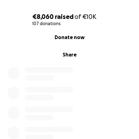
€8,060
raised
of
€10K
107 donations
0% complete
Donate now
Share