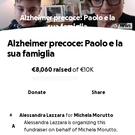
Alzheimer precoce: Paolo e la
sua famiglia
Alzheimer precoce: Paolo e la
sua famiglia
€8,060
raised
of
€10K
0% complete
Donate
Share
Alessandra Lazzara
for
Michela Morutto
A
Alessandra Lazzara is organizing this
A
fundraiser on behalf of Michela Morutto.