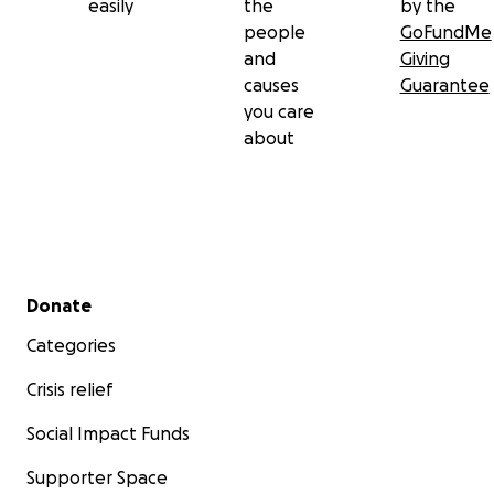
easily
the
by the
people
GoFundMe
and
Giving
causes
Guarantee
you care
about
Secondary menu
Donate
Categories
Crisis relief
Social Impact Funds
Supporter Space