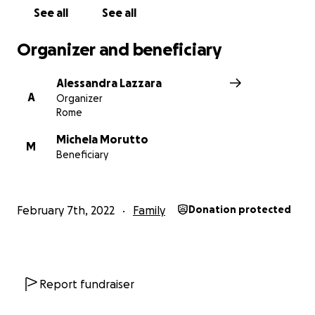
del papà".
See all
See all
Ogni volta che mi capita di sentire Michela o di
Organizer and beneficiary
leggere qualcosa su di lei vorrei sprofondare perché
la sensazione di inutilità totale che mi pervade è
Alessandra Lazzara
immensa.
A
Organizer
Non è giusto affrontare un simile dramma da soli,
Rome
senza un sostegno esterno, il loro percorso è ancora
più critico.
Michela Morutto
M
Beneficiary
February 7th, 2022
Family
Donation protected
Report fundraiser