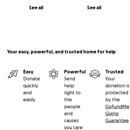
See all
See all
Your easy, powerful, and trusted home for help
Easy
Powerful
Trusted
Donate
Send
Your
quickly
help
donation is
and
right to
protected
easily
the
by the
people
GoFundMe
and
Giving
causes
Guarantee
you care