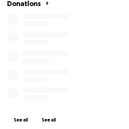
Donations
9
See all
See all