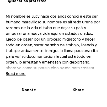
Donation protected
Mi nombre es Lucy hace dos años conocí a este ser
humano maravilloso su nombre es alfredo urena por
razones de la vida el tubo que dejar su país y
empezar una nueva vida aquí en estados unidos,
luego de pasar por un proceso migratorio y hacer
todo en orden, sacar permiso de trabajo, licencia y
trabajar arduamente, inmigra lo llama para una cita
para ver su documentación la cual está todo en
orden, lo arrestan y amenazan con deportarlo,
ahora yo como su pareja pido ayuda para costear
gastos de abogados y fianza, ya que somos él y yo
Read more
solos con un niño de 6 meses, agradezco a todo
persona que pueda ayudar. Gracias adelantadas
Donate
Share