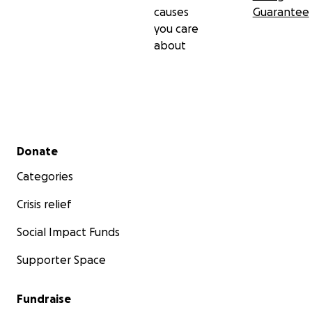
causes
Guarantee
you care
about
Secondary menu
Donate
Categories
Crisis relief
Social Impact Funds
Supporter Space
Fundraise