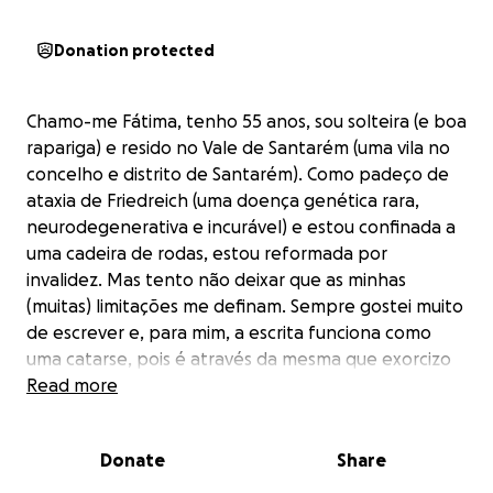
Donation protected
Chamo-me Fátima, tenho 55 anos, sou solteira (e boa
rapariga) e resido no Vale de Santarém (uma vila no
concelho e distrito de Santarém). Como padeço de
ataxia de Friedreich (uma doença genética rara,
neurodegenerativa e incurável) e estou confinada a
uma cadeira de rodas, estou reformada por
invalidez. Mas tento não deixar que as minhas
(muitas) limitações me definam. Sempre gostei muito
de escrever e, para mim, a escrita funciona como
uma catarse, pois é através da mesma que exorcizo
os meus demónios. Também é com palavras que
Read more
construo os meus sonhos e desenho os meus
pesadelos, mas não me considero uma escritora, pois
Donate
Share
tal seria demasiada presunção – antes uma autora,
que já teve a felicidade de ver alguns dos seus