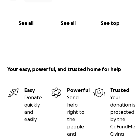
See all
See all
See top
Your easy, powerful, and trusted home for help
Easy
Powerful
Trusted
Donate
Send
Your
quickly
help
donation is
and
right to
protected
easily
the
by the
people
GoFundMe
and
Giving