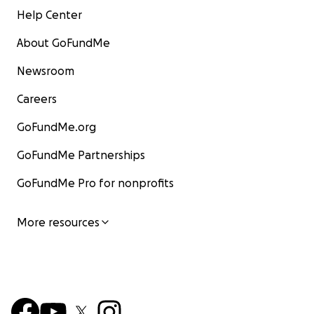
Help Center
About GoFundMe
Newsroom
Careers
GoFundMe.org
GoFundMe Partnerships
GoFundMe Pro for nonprofits
More resources