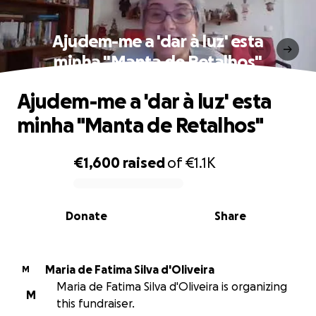
Ajudem-me a 'dar à luz' esta
minha "Manta de Retalhos"
Ajudem-me a 'dar à luz' esta
minha "Manta de Retalhos"
€1,600
raised
of
€1.1K
0% complete
Donate
Share
Maria de Fatima Silva d'Oliveira
M
Maria de Fatima Silva d'Oliveira is organizing
M
this fundraiser.