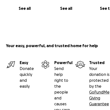
See all
See all
See 
Your easy, powerful, and trusted home for help
Easy
Powerful
Trusted
Donate
Send
Your
quickly
help
donation is
and
right to
protected
easily
the
by the
people
GoFundMe
and
Giving
causes
Guarantee
you care