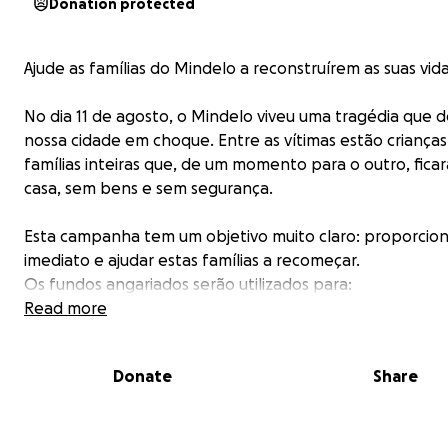
Donation protected
Ajude as famílias do Mindelo a reconstruírem as suas vid
No dia 11 de agosto, o Mindelo viveu uma tragédia que d
nossa cidade em choque. Entre as vítimas estão crianças
famílias inteiras que, de um momento para o outro, fic
casa, sem bens e sem segurança.
Esta campanha tem um objetivo muito claro: proporcion
imediato e ajudar estas famílias a recomeçar.
Os fundos angariados serão utilizados para:
Read more
Comprar alimentos e bens de primeira necessidade, gar
que ninguém fique sem o básico para viver.
Donate
Share
Adquirir artigos domésticos essenciais como colchões, ute
de cozinha, roupas e outros objetos, para que as famíli