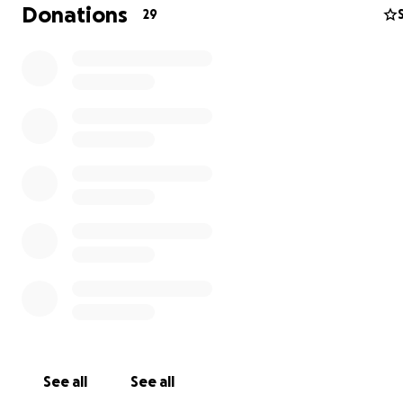
voltar a ter um lar digno.
Donations
29
Queremos que este seja um processo transparente. Por 
iremos partilhar fotografias, comprovativos e testemun
entrega das doações, para que cada pessoa que contri
possa ver o impacto real da sua ajuda.
Mesmo uma pequena contribuição pode fazer uma gra
diferença. Com apenas 1 euro, está a dar esperança e c
quem perdeu tudo.
O seu gesto de solidariedade pode transformar dor em
esperança. Juntos, podemos devolver às famílias do Mi
não apenas uma casa, mas também a confiança num fut
melhor.
See all
See all