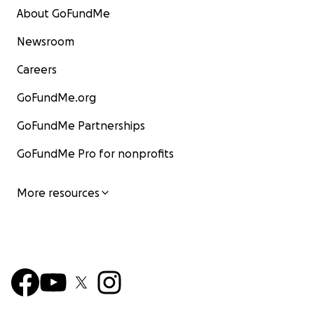
About GoFundMe
Newsroom
Careers
GoFundMe.org
GoFundMe Partnerships
GoFundMe Pro for nonprofits
More resources