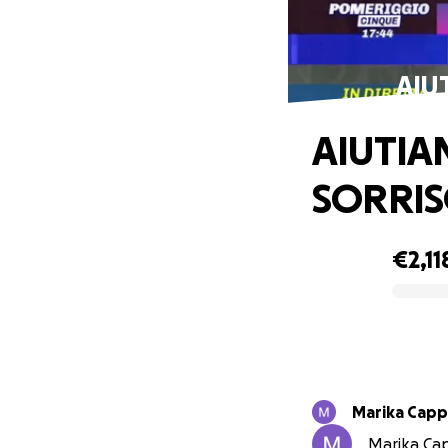
AIU
AIUTIA
SORRI
€2,11
0% complete
Marika Capp
Marika Cap