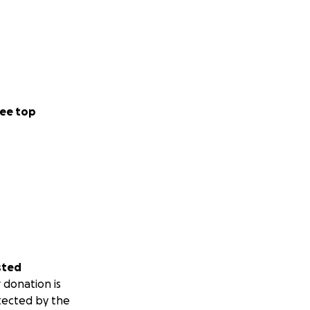
ee top
sted
 donation is
tected by the