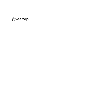
'intervista.
See top
d'azione.