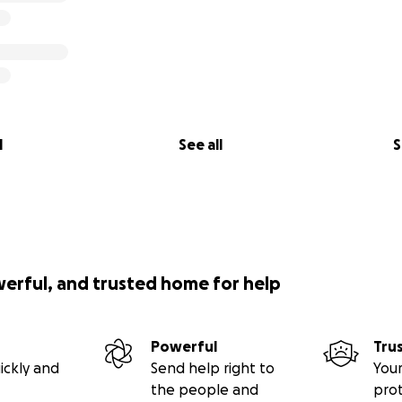
l
See all
S
werful, and trusted home for help
Powerful
Tru
ickly and
Send help right to
Your
the people and
pro