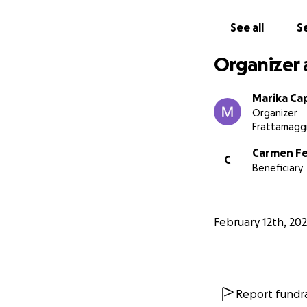
See all
Se
Organizer 
Marika Ca
Organizer
Frattamagg
Carmen F
C
Beneficiary
February 12th, 20
Report fundra