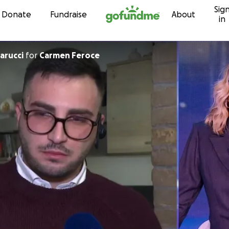
Sig
Skip to content
Donate
Fundraise
About
in
arucci
for
Carmen Feroce