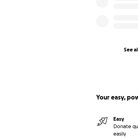
See al
Your easy, po
Easy
Donate qu
easily