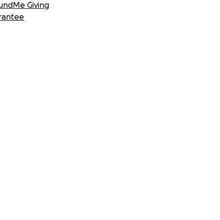
undMe Giving
rantee