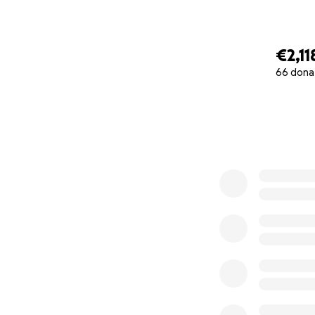
€2,11
66 dona
0% complete