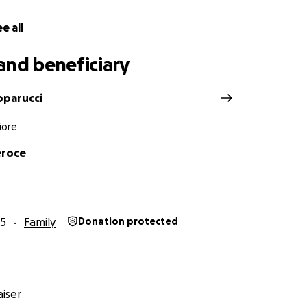
e all
and beneficiary
pparucci
iore
eroce
25
Family
Donation protected
iser