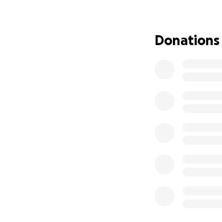
Angelo ha racconta
INTERVISTA POME
Donations
Ecco come puoi ai
1. Fai una donazio
2. Condividi questa
Con gratitudine,
Marika Capparucc