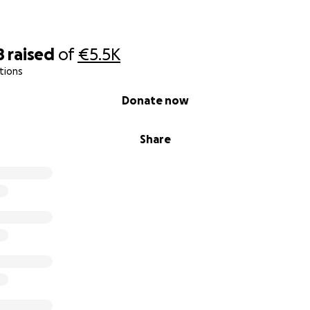
8
raised
of
€5.5K
tions
Donate now
Share