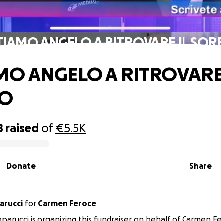
TIAMO ANGELO A RITROVARE IL SOR
MO ANGELO A RITROVARE
SO
8
raised
of
€5.5K
Donate
Share
arucci
for
Carmen Feroce
parucci is organizing this fundraiser on behalf of Carmen F