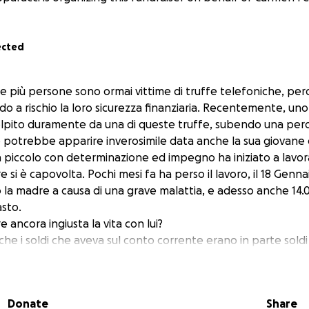
ected
 più persone sono ormai vittime di truffe telefoniche, per
o a rischio la loro sicurezza finanziaria. Recentemente, uno d
lpito duramente da una di queste truffe, subendo una perdit
lo potrebbe apparire inverosimile data anche la sua giovane
 piccolo con determinazione ed impegno ha iniziato a lavora
si è capovolta. Pochi mesi fa ha perso il lavoro, il 18 Gennai
o la madre a causa di una grave malattia, e adesso anche 14.
asto.
ancora ingiusta la vita con lui?
 che i soldi che aveva sul conto corrente erano in parte sold
per lui e la sorella, che poi dovevano dividere.
lpa, impotente e frustrato da tutta questa situazione. Cerchi
momento difficile.
Donate
Share
rande o piccolo, farà la differenza.