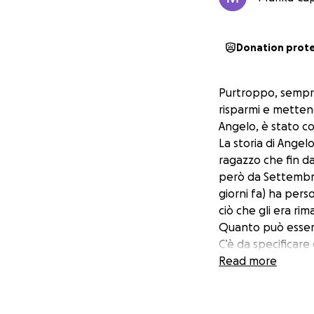
Donation prot
Purtroppo, sempre
risparmi e mettend
Angelo, è stato co
La storia di Ange
ragazzo che fin da
però da Settembre 
giorni fa) ha pers
ciò che gli era rim
Quanto può essere 
C’è da specificare
lasciato la madre 
Read more
Lui si sente in co
Angelo in questo 
Ogni contributo, g