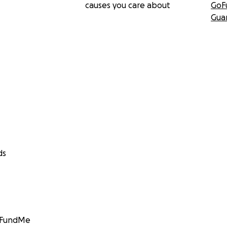
causes you care about
GoF
Gua
ds
GoFundMe