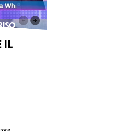
RISO
 IL
eroce.