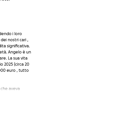
dendo i loro
ei nostri cari ,
a significativa.
 età. Angelo è un
re. La sua vita
o 2025 (circa 20
000 euro , tutto
i che aveva
amo di aiutare noi