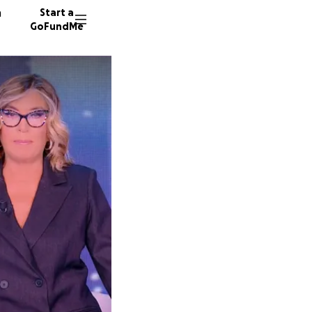
n
Start a
GoFundMe
C
66 dono