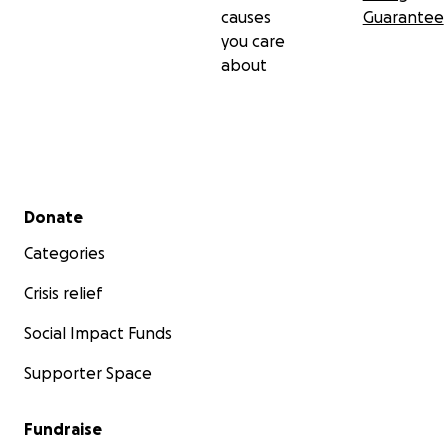
causes
Guarantee
you care
about
Secondary menu
Donate
Categories
Crisis relief
Social Impact Funds
Supporter Space
Fundraise