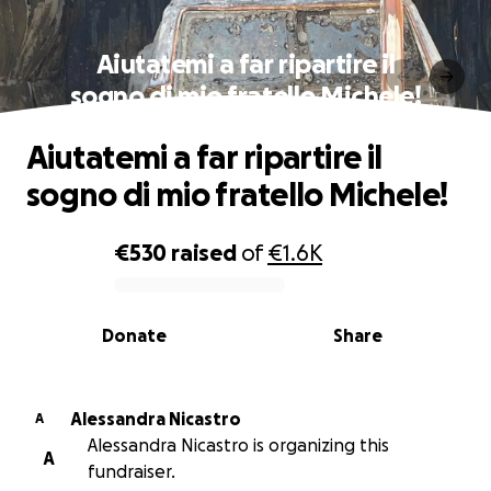
Aiutatemi a far ripartire il
sogno di mio fratello Michele!
Aiutatemi a far ripartire il
sogno di mio fratello Michele!
€530
raised
of
€1.6K
0% complete
Donate
Share
Alessandra Nicastro
A
Alessandra Nicastro is organizing this
A
fundraiser.