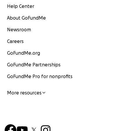
Help Center
About GoFundMe
Newsroom
Careers
GoFundMe.org
GoFundMe Partnerships
GoFundMe Pro for nonprofits
More resources