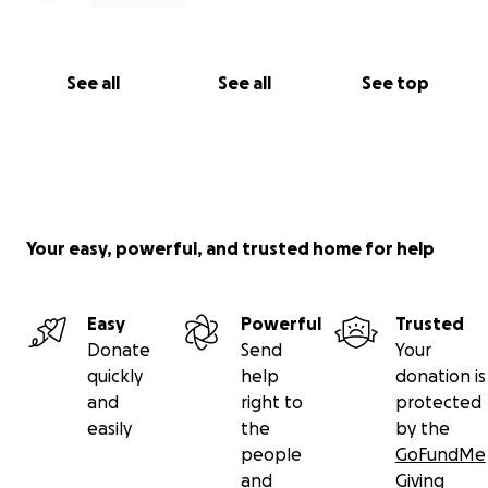
See all
See all
See top
Your easy, powerful, and trusted home for help
Easy
Powerful
Trusted
Donate
Send
Your
quickly
help
donation is
and
right to
protected
easily
the
by the
people
GoFundMe
and
Giving