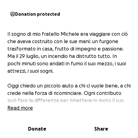
Donation protected
Il sogno di mio fratello Michele era viaggiare con ciò
che aveva costruito con le sue mani: un furgone
trasformato in casa, frutto di impegno e passione.
Ma il 29 luglio, un incendio ha distrutto tutto. In
pochi minuti sono andati in fumo il suo mezzo, i suoi
attrezzi, i suoi sogni.
Oggi chiedo un piccolo aiuto a chi ci vuole bene, a chi
crede nella forza di ricominciare. Ogni contributo
può fare la differenza per rimettere in moto il suo
progetto.
Read more
Grazie di cuore a chi vorrà dare una mano. ❤️
Donate
Share