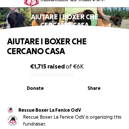
AIUTARE I BOXER CHE
CERCANO CASA
AIUTARE I BOXER CHE
CERCANO CASA
€1,715
raised
of
€6K
0% complete
Donate
Share
Rescue Boxer La Fenice OdV
Rescue Boxer La Fenice OdV is organizing this
fundraiser.