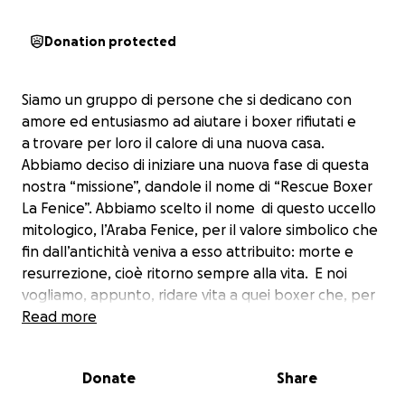
Donation protected
Siamo un gruppo di persone che si dedicano con
amore ed entusiasmo ad aiutare i boxer rifiutati e
a trovare per loro il calore di una nuova casa.
Abbiamo deciso di iniziare una nuova fase di questa
nostra “missione”, dandole il nome di “Rescue Boxer
La Fenice”. Abbiamo scelto il nome di questo uccello
mitologico, l’Araba Fenice, per il valore simbolico che
fin dall’antichità veniva a esso attribuito: morte e
resurrezione, cioè ritorno sempre alla vita. E noi
vogliamo, appunto, ridare vita a quei boxer che, per
le ragioni più varie, abbandono, sfruttamento,
Read more
maltrattamento, malattia, vecchiaia, si trovano in
difficoltà gravissime, a volte mortali.
Donate
Share
E’ da sempre impegnata nel recuperare, curare,