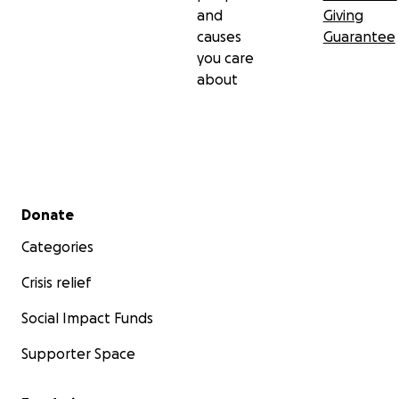
and
Giving
causes
Guarantee
you care
about
Secondary menu
Donate
Categories
Crisis relief
Social Impact Funds
Supporter Space