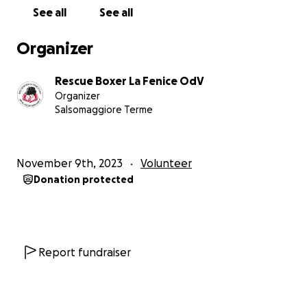
Ogni mese abbiamo delle spese fisse: le pensioni dei
See all
See all
cani che abbiamo in carico, il cibo e le spese per le
loro cure (visite, medicine... )
Organizer
Confidando nell’aiuto di tutti i nostri amici e di tutte
Rescue Boxer La Fenice OdV
le persone che amano gli animali e in particolare i
Organizer
boxer.
Salsomaggiore Terme
November 9th, 2023
Volunteer
Donation protected
Report fundraiser