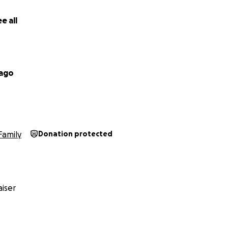
e all
lago
Family
Donation protected
iser