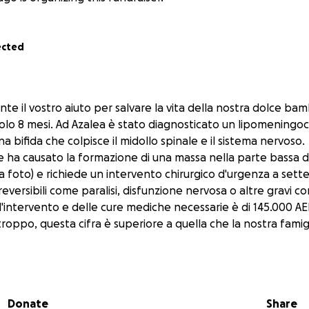
ected
e il vostro aiuto per salvare la vita della nostra dolce bam
olo 8 mesi. Ad Azalea è stato diagnosticato un lipomeningo
na bifida che colpisce il midollo spinale e il sistema nervoso.
 ha causato la formazione di una massa nella parte bassa d
a foto) e richiede un intervento chirurgico d'urgenza a set
reversibili come paralisi, disfunzione nervosa o altre gravi co
ll'intervento e delle cure mediche necessarie è di 145.000 AE
rtroppo, questa cifra è superiore a quella che la nostra famig
peranza e preghiera: se potete contribuire, anche solo con 
izione immensa. Ogni piccolo contributo contribuirà ad av
Se non potete donare, vi chiediamo gentilmente di condivide
Donate
Share
stra famiglia e i vostri amici. Azalea è una bambina gioiosa