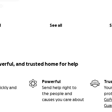
l
See all
S
werful, and trusted home for help
Powerful
Tru
ickly and
Send help right to
Your
the people and
pro
causes you care about
GoF
Gua