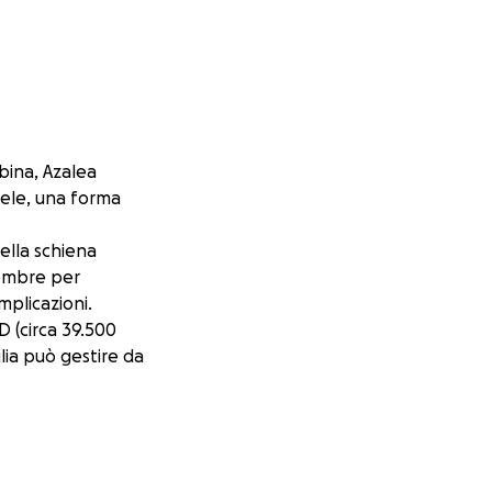
bina, Azalea
cele, una forma
ella schiena
tembre per
mplicazioni.
D (circa 39.500
lia può gestire da
una piccola cifra,
vicinare Azalea
re questa
 e dolce che