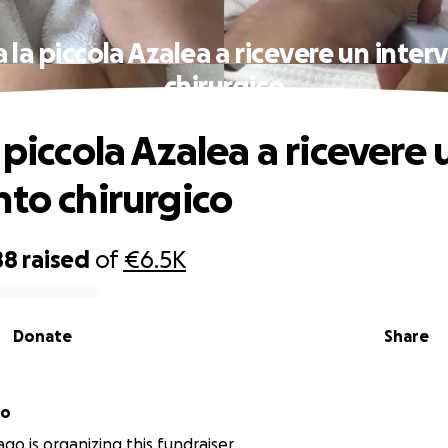
a la piccola Azalea a ricevere un inter
chirurgico
 piccola Azalea a ricevere 
nto chirurgico
88
raised
of
€6.5K
Donate
Share
go
go is organizing this fundraiser.