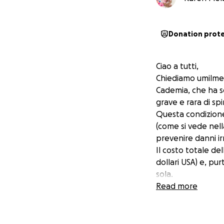
Donation prot
Ciao a tutti,
Chiediamo umilment
Cademia, che ha s
grave e rara di spi
Questa condizione
(come si vede nell
prevenire danni ir
Il costo totale de
dollari USA) e, pu
sola.
Vi chiediamo con s
Read more
sarebbe una bened
alla guarigione. 
campagna con la vo