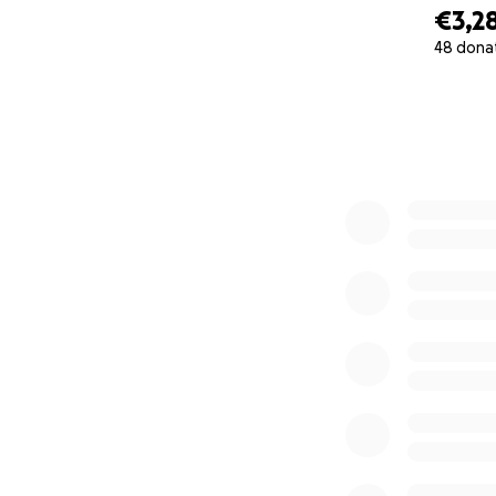
€3,2
48 dona
0% complete