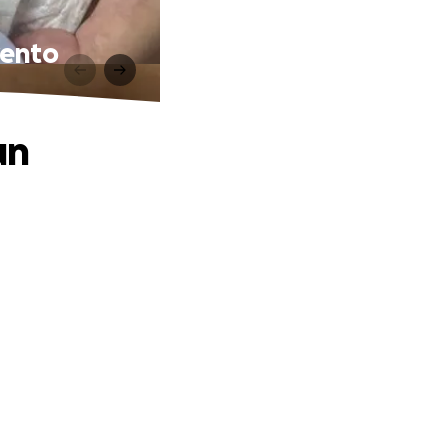
vento
un