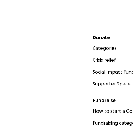
Secondary menu
Donate
Categories
Crisis relief
Social Impact Fun
Supporter Space
Fundraise
How to start a 
Fundraising categ