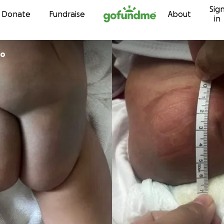
Sig
Skip to content
Donate
Fundraise
About
in
go