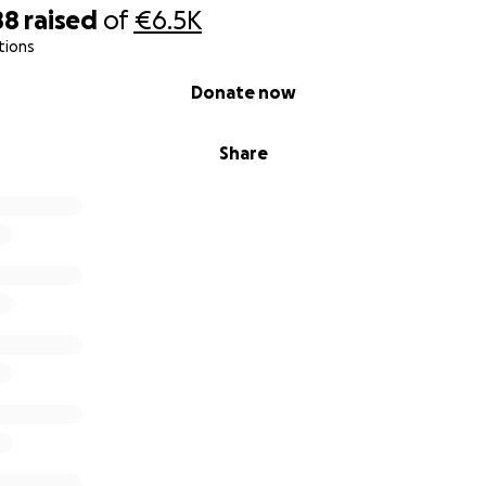
88
raised
of
€6.5K
tions
Donate now
Share