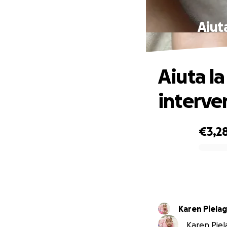
Aiut
Aiuta la
interve
€3,2
0% complete
Karen Piela
Karen Piela