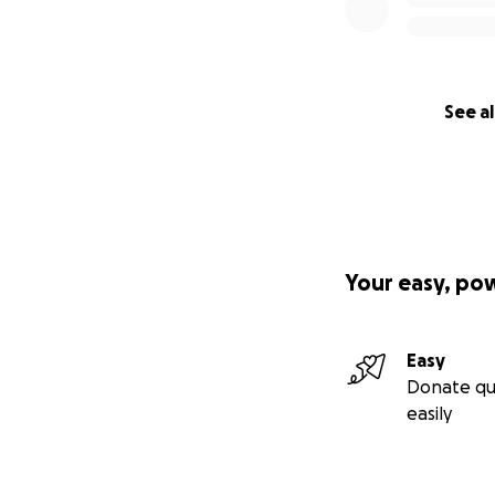
See al
Your easy, po
Easy
Donate qu
easily