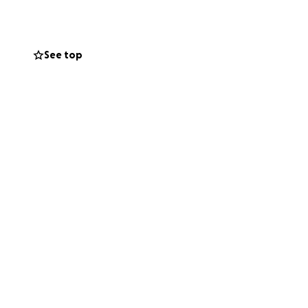
 e sana, e con il
 e il vostro
See top