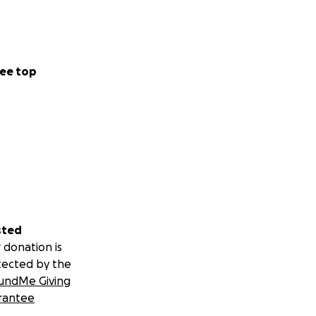
ee top
sted
 donation is
tected by the
undMe Giving
rantee