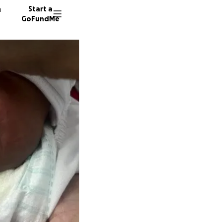
n
Start a
GoFundMe