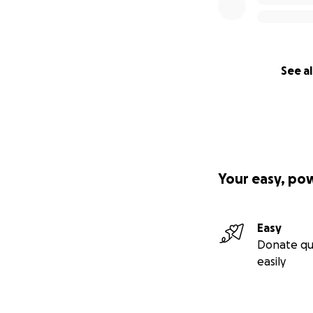
See al
Your easy, po
Easy
Donate qu
easily