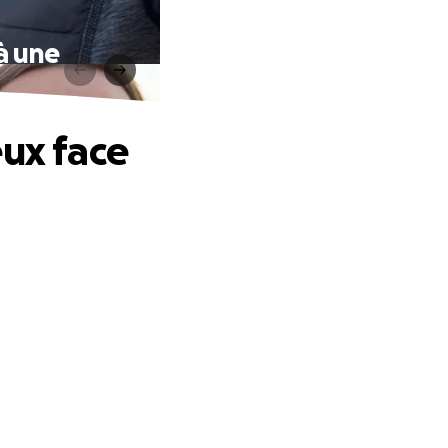
à une
eux face