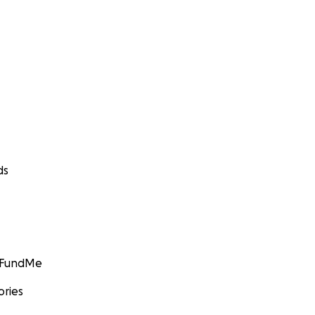
ds
GoFundMe
ories