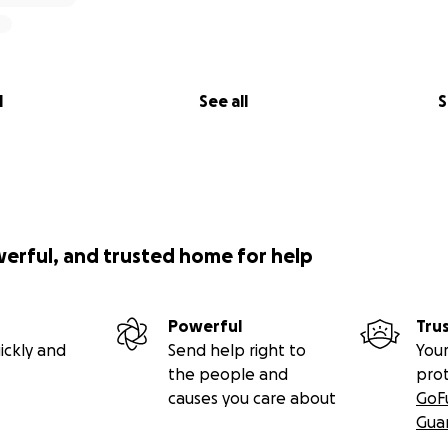
l
See all
S
werful, and trusted home for help
Powerful
Tru
ickly and
Send help right to
Your
the people and
pro
causes you care about
GoF
Gua