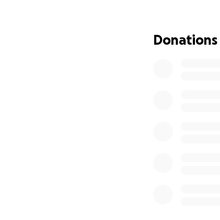
C’est une maladie 
parole...
Donations
Ce que ça veut dire
Il va sûrement pe
Son travail d'appr
Etudiant en mécani
Il es en train de p
Pourquoi cette ca
Elle a pour but de
et font face à de
Le paiement du loy