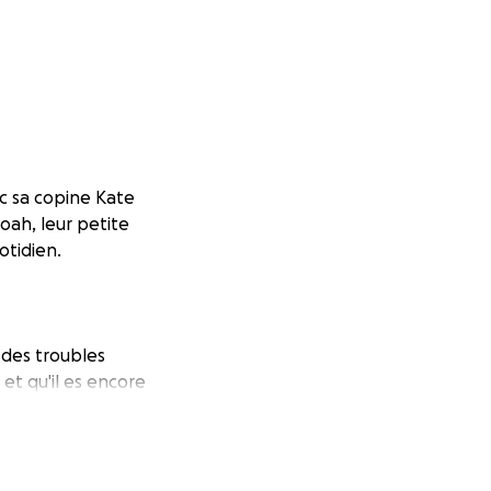
ec sa copine Kate
oah, leur petite
otidien.
 des troubles
et qu'il es encore
:
belleuse.