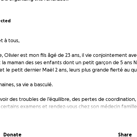
ected
t à tous,
, Olivier est mon fils âgé de 23 ans, il vie conjointement av
 la maman des ses enfants dont un petit garçon de 5 ans N
 et le petit dernier Maël 2 ans, leurs plus grande fierté au qu
maines, sa vie a basculé.
oir des troubles de l’équilibre, des pertes de coordination,
s certains examens et rendez-vous chez son médecin famille 
contrer son neurologue, malgré tout le verdict est tombés
une maladie dégénérative du cervelet, appelée atrophie céré
Donate
Share