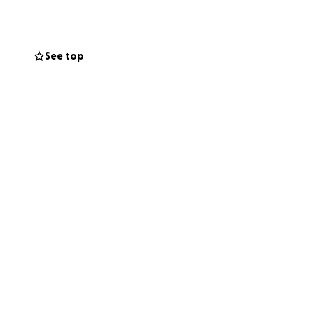
 équilibre, et sa
See top
xercer.
ts toutes les deux
actures etc.)