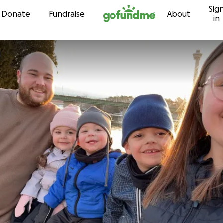
Sig
Skip to content
Donate
Fundraise
About
in
d