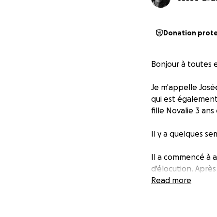
Donation prot
Bonjour à toutes e
Je m'appelle Josée
qui est également
fille Novalie 3 ans
Il y a quelques se
Il a commencé à av
d'élocution. Aprè
en attente de ren
Read more
Il est atteint d’