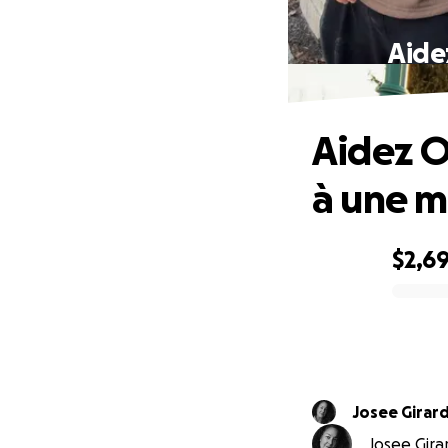
Aide
Aidez O
à une m
$2,6
0% complete
Josee Girar
Josee Girar