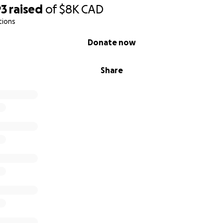
93
raised
of
$8K
CAD
tions
Donate now
Share