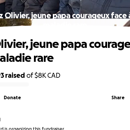
z Olivier, jeune papa courageux face 
maladie rare
livier, jeune papa courag
aladie rare
93
raised
of
$8K
CAD
Donate
Share
d
d is organizing this fundraiser.