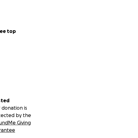
ee top
sted
 donation is
tected by the
undMe Giving
rantee