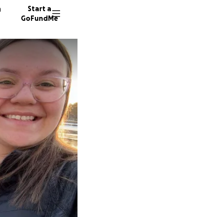
n
Start a
GoFundMe