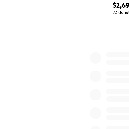
$2,6
73 dona
0% complete