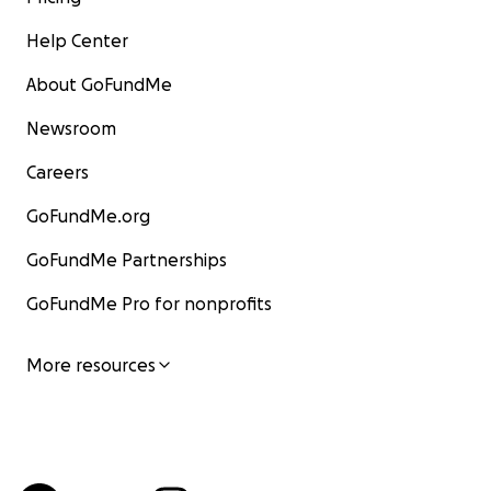
Help Center
About GoFundMe
Newsroom
Careers
GoFundMe.org
GoFundMe Partnerships
GoFundMe Pro for nonprofits
More resources