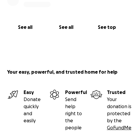
See all
See all
See top
Your easy, powerful, and trusted home for help
Easy
Powerful
Trusted
Donate
Send
Your
quickly
help
donation is
and
right to
protected
easily
the
by the
people
GoFundMe