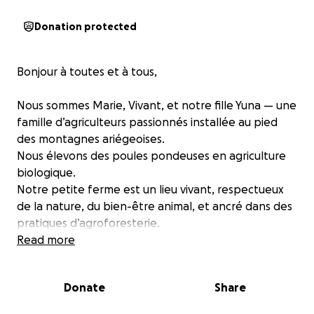
Donation protected
Bonjour à toutes et à tous,
Nous sommes Marie, Vivant, et notre fille Yuna — une
famille d’agriculteurs passionnés installée au pied
des montagnes ariégeoises.
Nous élevons des poules pondeuses en agriculture
biologique.
Notre petite ferme est un lieu vivant, respectueux
de la nature, du bien-être animal, et ancré dans des
pratiques d’agroforesterie.
Nous privilégions les circuits courts et la vente
Read more
directe sur les marchés de plein vent.
Aujourd’hui, nous faisons appel à vous pour un projet
Donate
Share
qui nous tient particulièrement à cœur : sauver et
faire renaître une magnifique grange en pierre de