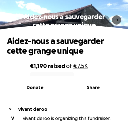
Aidez-nous a sauvegarder
cette grange unique
Aidez-nous a sauvegarder
cette grange unique
€1,190
raised
of
€7.5K
0% complete
Donate
Share
vivant deroo
V
V
vivant deroo is organizing this fundraiser.