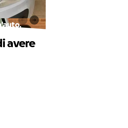
n'auto.
di avere