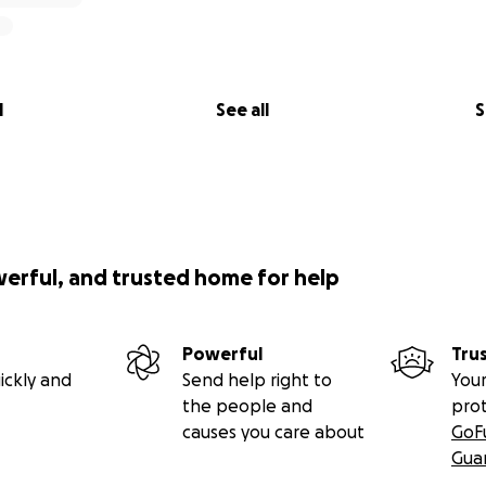
l
See all
S
werful, and trusted home for help
Powerful
Tru
ickly and
Send help right to
Your
the people and
pro
causes you care about
GoF
Gua