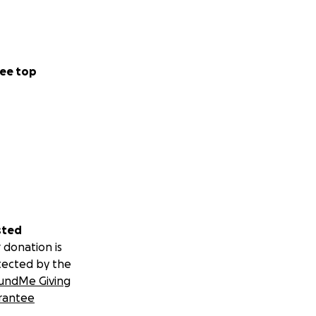
ee top
sted
 donation is
tected by the
undMe Giving
rantee