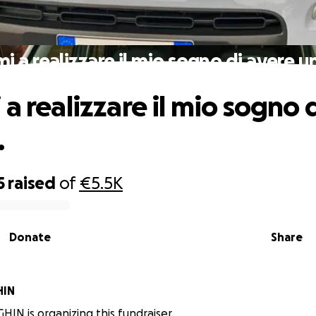
i a realizzare il mio sogno di avere u
a realizzare il mio sogno 
.
5
raised
of
€5.5K
Donate
Share
HIN
HIN is organizing this fundraiser.