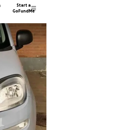
n
Start a
GoFundMe