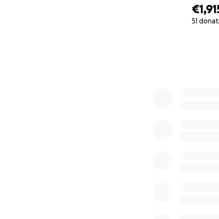
€1,91
51 donat
0% complete