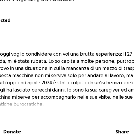
ected
oggi voglio condividere con voi una brutta esperienza: Il 27 
da, mi è stata rubata. Lo so capita a molte persone, purtro
ovo in una situazione in cui la mancanza di un mezzo di tras
Questa macchina non mi serviva solo per andare al lavoro, m
purtroppo ad aprile 2024 è stato colpito da un'ischemia cere
i ha lasciato parecchi danni. Io sono la sua caregiver ed am
ina mi serve per accompagnarlo nelle sue visite, nelle sue 
ratiche burocratiche.
co a coprire l'intero costo dell’acquisto di un’auto da sola.
questa raccolta fondi. Il mio obiettivo è raccogliere € 5.500
e poter garantire il giusto supporto a mio fratello.
Donate
Share
ibuto fa la differenza e mi avvicina al mio desiderio. Se non