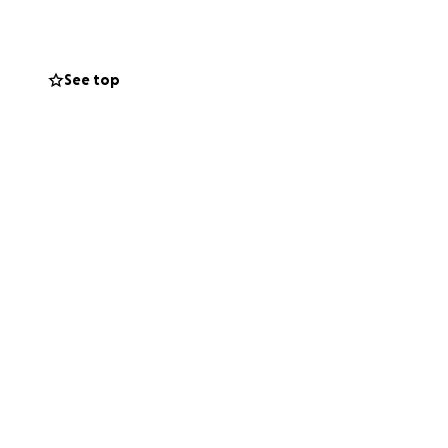
tiva con amici e
See top