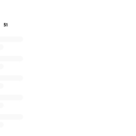
i sarei comunque grato se potessi condividere questa inizia
51
r il vostro supporto!