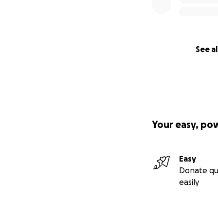
See al
Your easy, po
Easy
Donate qu
easily