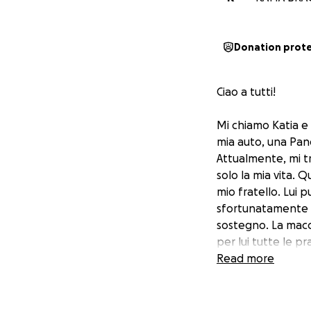
Donation prot
Ciao a tutti!
Mi chiamo Katia e 
mia auto, una Pan
Attualmente, mi tr
solo la mia vita. 
mio fratello. Lui 
sfortunatamente gl
sostegno. La macch
per lui tutte le p
Purtroppo non ries
Read more
deciso di avviare 
acquistare l'auto 
Ogni piccolo contr