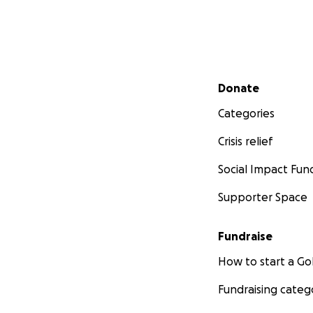
Secondary menu
Donate
Categories
Crisis relief
Social Impact Fun
Supporter Space
Fundraise
How to start a 
Fundraising categ