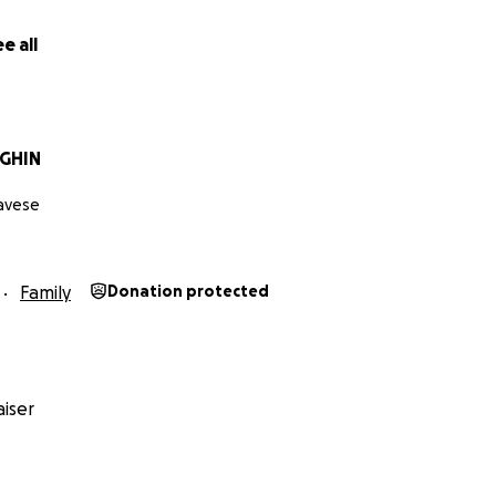
e all
AGHIN
avese
Family
Donation protected
iser