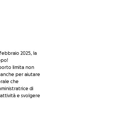
febbraio 2025, la
ppo!
porto limita non
a anche per aiutare
brale che
ministratrice di
attività e svolgere
 Ecco perché ho
 per poter
 puoi contribuire