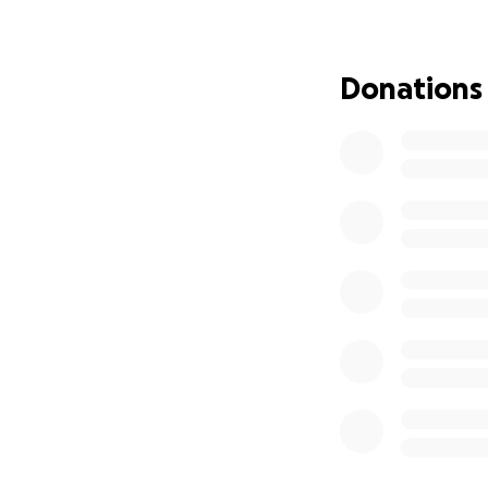
economicamente, t
familiari.
Donations
Grazie di cuore pe