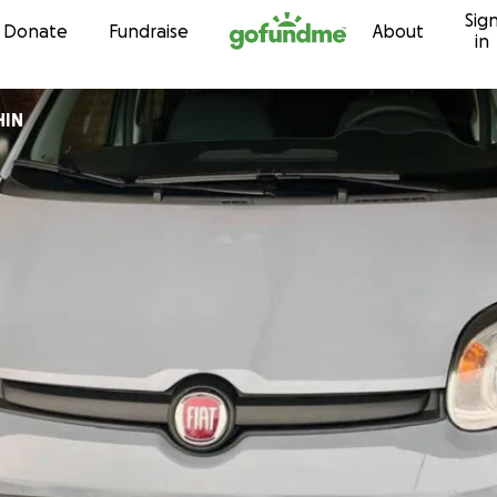
Sig
Skip to content
Donate
Fundraise
About
in
HIN