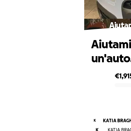
Aiutam
Aiutami 
un'auto
€1,91
0% complete
KATIA BRAG
K
K
KATIA BRAG