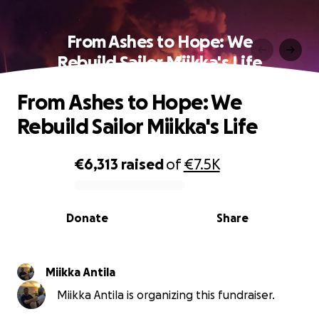
From Ashes to Hope: We
Rebuild Sailor Miikka's Life
From Ashes to Hope: We
Rebuild Sailor Miikka's Life
€6,313
raised
of
€7.5K
0% complete
Donate
Share
Miikka Antila
Miikka Antila is organizing this fundraiser.