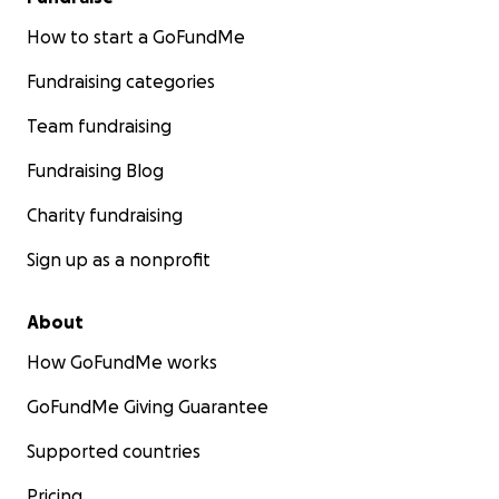
dokumentaation kanssa. Hongkongin merihallinnon
tapausnumero on HPS/ACCD/25-0210 tarkistusta
How to start a GoFundMe
varten.
Fundraising categories
Jokainen lahjoitus auttaa minua pääsemään
lähemmäs vakautta tämän tuhoisan menetyksen
Team fundraising
jälkeen. Kiitos paljon avustasi, joka auttaa minua
selviytymään tämän myrskyn yli ja palaamaan
Fundraising Blog
elämään, jota rakastan.
Charity fundraising
Sign up as a nonprofit
About
How GoFundMe works
GoFundMe Giving Guarantee
Supported countries
Pricing