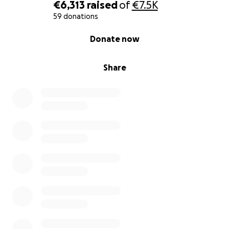
€6,313
raised
of
€7.5K
Every contribution brings me closer to stability after
59 donations
this devastating loss. Thank you for helping me
0% complete
Donate now
navigate through this storm and find my way back to
the life I love.
Share
Thank you so much.
Nimeni on Miikka, ja otan sinuun yhteyttä raskain
mielin
. Vuodesta 2010 lähtien Carlotta on ollut suuri
osa elämääni, ja kaikki nämä vuodet olen pitänyt
hänet valmiina seikkailuun, kuten oikean
purjeveneen kuuluukin olla. Valitettavasti rakas
veneeni lepää nyt Hongkongin taifuunisuojan
pohjalla.
Kun taifuuni #10 Wipha
iski Hongkongiin heinäkuun
19. päivän yönä, naapurivene syttyi tuleen. Rajut
tuulet levittivät liekit nopeasti veneeseeni, ja minulla