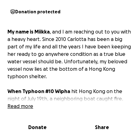
Donation protected
My name is Miikka
, and I am reaching out to you with
a heavy heart. Since 2010 Carlotta has been a big
part of my life and all the years I have been keeping
her ready to go anywhere condition as a true blue
water vessel should be. Unfortunately, my beloved
vessel now lies at the bottom of a Hong Kong
typhoon shelter.
When Typhoon #10 Wipha
hit Hong Kong on the
night of July 19th, a neighboring boat caught fire.
The fierce winds quickly pushed the flames to my
Read more
vessel, leaving me with only seconds to react. I
barely had time to jump into my dinghy as toxic
Donate
Share
smoke and heat consumed everything I owned. I
watched helplessly as my entire life burned and