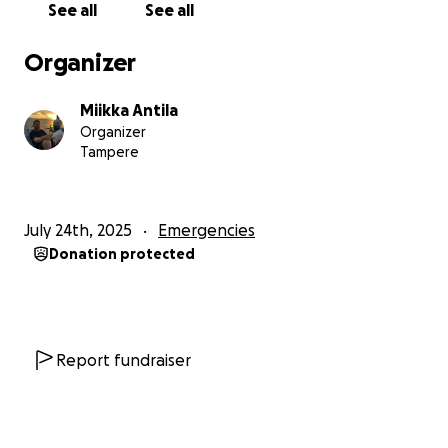
See all
See all
representation, I face not only the loss of
everything I owned but also the mandatory costs of
Organizer
wreck recovery—responsibilities that remain mine
despite being the victim.
Miikka Antila
Organizer
Your donations will help me:
Tampere
•⁠ ⁠Handle mandatory wreck recovery and the wreck
disposal: HK$ 150 000 plus
•⁠ ⁠Secure legal representation for maritime litigation:
July 24th, 2025
Emergencies
HK$ 300 000
Donation protected
•⁠ ⁠Replace essential professional equipment: HK$ 50
000
Total needed:
HK$ 500 000 (EUR 55000)
Report fundraiser
I'll provide weekly updates with receipts and
documentation. The Hong Kong Marine Department
case number is HPS/ACCD/25-0210 for verification.