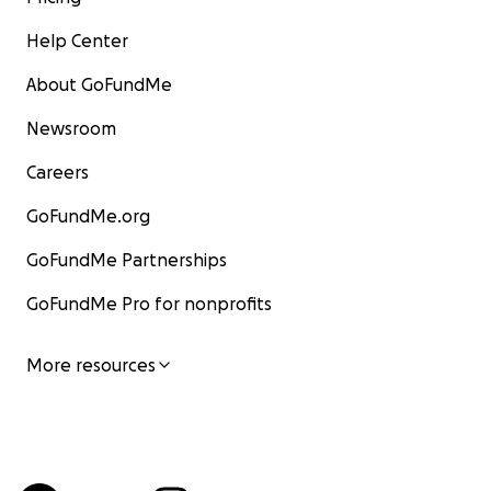
Help Center
About GoFundMe
Newsroom
Careers
GoFundMe.org
GoFundMe Partnerships
GoFundMe Pro for nonprofits
More resources