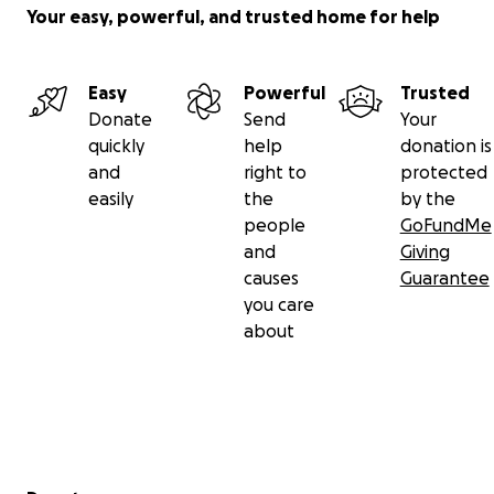
Your easy, powerful, and trusted home for help
Easy
Powerful
Trusted
Donate
Send
Your
quickly
help
donation is
and
right to
protected
easily
the
by the
people
GoFundMe
and
Giving
causes
Guarantee
you care
about
Secondary menu