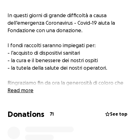
In questi giorni di grande difficoltà a causa
dell’emergenza Coronavirus - Covid-19 aiuta la
Fondazione con una donazione.
I fondi raccolti saranno impiegati per:
- l’acquisto di dispositivi sanitari
- la cura e il benessere dei nostri ospiti
- la tutela della salute dei nostri operatori.
Ringraziamo fin da ora la generosità di coloro che
hanno già donato e di coloro che lo vorranno fare.
Read more
Donations
71
See top