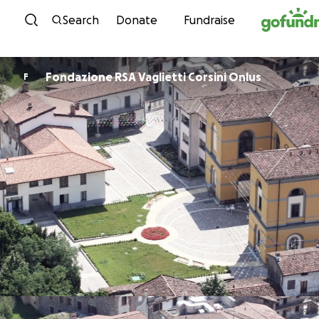
Skip to content
Search
Donate
Fundraise
Fondazione RSA Vaglietti Corsini Onlus
F