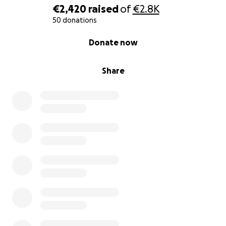
€2,420
raised
of
€2.8K
50 donations
0% complete
Donate now
Share