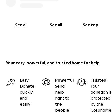
See all
See all
See top
Your easy, powerful, and trusted home for help
Easy
Powerful
Trusted
Donate
Send
Your
quickly
help
donation is
and
right to
protected
easily
the
by the
people
GoFundMe