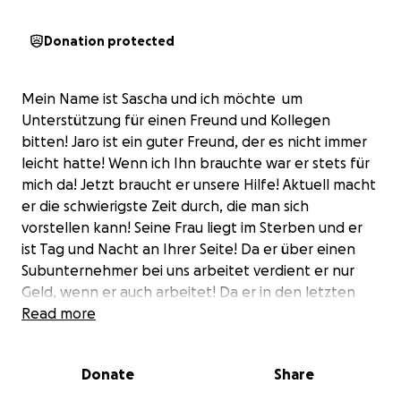
Donation protected
Mein Name ist Sascha und ich möchte um
Unterstützung für einen Freund und Kollegen
bitten! Jaro ist ein guter Freund, der es nicht immer
leicht hatte! Wenn ich Ihn brauchte war er stets für
mich da! Jetzt braucht er unsere Hilfe! Aktuell macht
er die schwierigste Zeit durch, die man sich
vorstellen kann! Seine Frau liegt im Sterben und er
ist Tag und Nacht an Ihrer Seite! Da er über einen
Subunternehmer bei uns arbeitet verdient er nur
Geld, wenn er auch arbeitet! Da er in den letzten
Wochen,Tagen und Stunden nicht von Ihrer Seite
Read more
weicht, fehlt dieses Geld natürlich! Jetzt kommen wir
ins Spiel! Um ihm bei den Kosten die entstanden sind
Donate
Share
und noch kommen werden zu unterstützen ist jede
Spende hilfreich! Egal ob groß oder klein! Alles hilft!