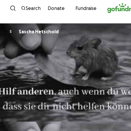
Skip to content
Search
Donate
Fundraise
Sascha Hetschold
S