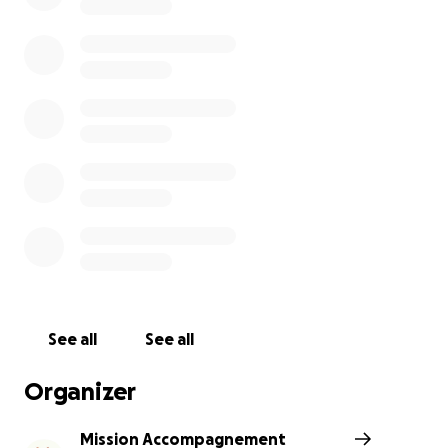
permettre de se consacrer pleinement à leur bébé.
•
Envoyer une intervenante à domicile
pour briser
l’isolement, prendre des nouvelles et repérer les
besoins éventuels pour un accompagnement
adapté.
✨ C’est un magnifique cadeau de vivre les premières
semaines avec bébé dans la
douceur
, le
réconfort
et la
sérénité
.
MAITEY et EMILY se mobilisent pour les familles !
Objectif : 500 $
Défi : Le demi-marathon de St-Côme (21.2 km)
See all
See all
Maitey
et
Emily
courent trois fois par semaine
depuis 5 ans, avec un bon 10 km au compteur ! Pour
Organizer
aider les familles qui accueillent un nouveau bébé,
elles se lancent fièrement dans un demi-marathon,
Mission Accompagnement