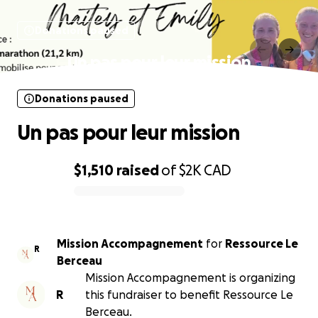
Donations paused
Un pas pour leur mission
Donations paused
Un pas pour leur mission
$1,510
raised
of
$2K
CAD
0% complete
Mission Accompagnement
for
Ressource Le
R
Berceau
Mission Accompagnement is organizing
R
this fundraiser to benefit Ressource Le
Berceau.