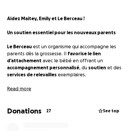
Aidez Maitey, Emily et Le Berceau !
Un soutien essentiel pour les nouveaux parents
Le Berceau
est un organisme qui accompagne les
parents dès la grossesse. Il
favorise le lien
d’attachement
avec le bébé en offrant un
accompagnement personnalisé
, du
soutien
et des
services de relevailles
exemplaires.
Votre générosité peut faire une belle différence
Read more
pour les familles grâce au
service Répit-Bouffe
Naissance.
Donations
27
See top
Les fonds recueillis permettront de :
•
Livrer des repas sains et nourrissants à domicile
,
afin de soulager les parents débordés et leur