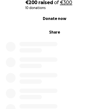
€200
raised
of
€300
10 donations
0% complete
Donate now
Share