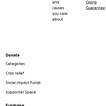
and
Giving
causes
Guarantee
you care
about
Secondary menu
Donate
Categories
Crisis relief
Social Impact Funds
Supporter Space
Fundraise