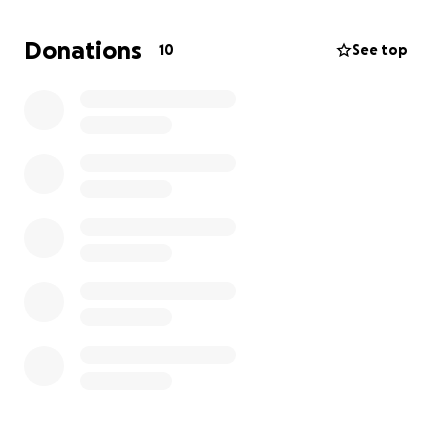
Lasst uns gemeinsam dafür sorgen, dass diese 7
kleinen Igelbabys stark und gesund in den Winter
Donations
10
See top
starten können. ✨