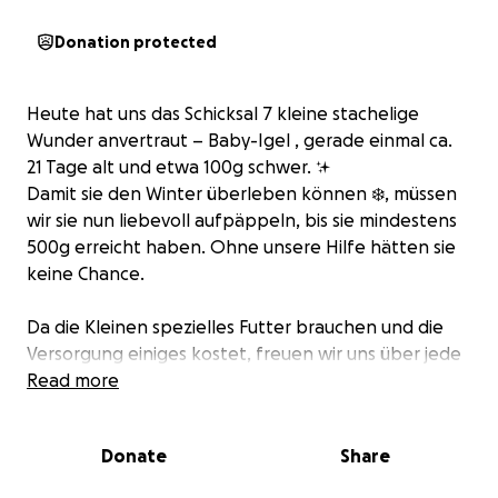
Donation protected
Heute hat uns das Schicksal 7 kleine stachelige
Wunder anvertraut – Baby-Igel , gerade einmal ca.
21 Tage alt und etwa 100g schwer. ✨
Damit sie den Winter überleben können ❄️, müssen
wir sie nun liebevoll aufpäppeln, bis sie mindestens
500g erreicht haben. Ohne unsere Hilfe hätten sie
keine Chance.
Da die Kleinen spezielles Futter brauchen und die
Versorgung einiges kostet, freuen wir uns über jede
Unterstützung.
Read more
Wer mag und kann, darf uns mit einer kleinen
Spende helfen – jeder Beitrag zählt und geht direkt
Donate
Share
in die Pflege dieser tapferen Winzlinge.