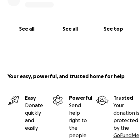
See all
See all
See top
Your easy, powerful, and trusted home for help
Easy
Powerful
Trusted
Donate
Send
Your
quickly
help
donation is
and
right to
protected
easily
the
by the
people
GoFundMe