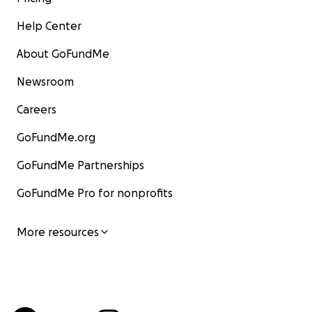
Help Center
About GoFundMe
Newsroom
Careers
GoFundMe.org
GoFundMe Partnerships
GoFundMe Pro for nonprofits
More resources