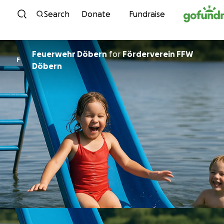
Skip to content
Search
Donate
Fundraise
Feuerwehr Döbern
for
Förderverein FFW
F
Döbern