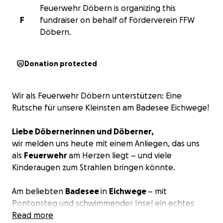
Feuerwehr Döbern is organizing this
F
fundraiser on behalf of Förderverein FFW
Döbern.
Donation protected
Wir als Feuerwehr Döbern unterstützen: Eine
Rutsche für unsere Kleinsten am Badesee Eichwege!
Liebe Döbernerinnen und Döberner,
wir melden uns heute mit einem Anliegen, das uns
als
Feuerwehr
am Herzen liegt – und viele
Kinderaugen zum Strahlen bringen könnte.
Am beliebten
Badesee
in
Eichwege
– mit
Pontonsteg und schwimmender Insel ein echtes
Sommer-Highlight – fehlt es an einem wichtigen
Read more