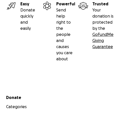
Easy
Powerful
Trusted
Donate
Send
Your
quickly
help
donation is
and
right to
protected
easily
the
by the
people
GoFundMe
and
Giving
causes
Guarantee
you care
about
Secondary menu
Donate
Categories