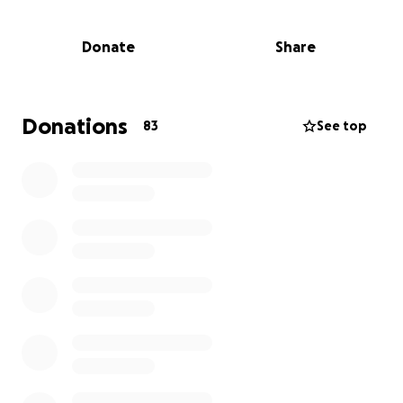
Angebot:
➡️ Etwas
für die ganz Kleinen
, die noch nicht
Donate
Share
schwimmen können. Für
Kinder unter 5 Jahren
wäre
eine ,
wartungsfreie Edelstahl-Wasserrutsche
ein
echtes Erlebnis.
Donations
83
See top
Übrigens: Früher gab es dort mal eine Rutsche – alte
Fotos beweisen’s. Warum also nicht gemeinsam
etwas möglich machen?
Die Stadt Döbern hat aktuell keine Mittel,
um
sogenannte „freiwillige Leistungen“ wie neue
Spielgeräte zu finanzieren – der Spielraum im
Haushalt ist schlicht nicht da.
ABER:
Die Fraktion (SPD) „
Freunde des Sports – Sankt
Florian
“ – unsere Stimme in der
Stadtverordnetenversammlung – hat nachgefragt: