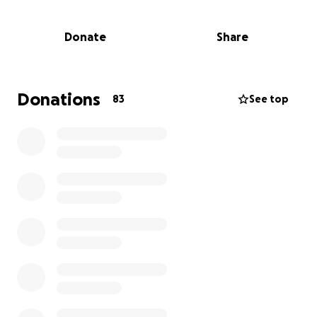
Angebot:
➡️ Etwas
für die ganz Kleinen
, die noch nicht
Donate
Share
schwimmen können. Für
Kinder unter 5 Jahren
wäre
eine ,
wartungsfreie Edelstahl-Wasserrutsche
ein
echtes Erlebnis.
Donations
83
See top
Übrigens: Früher gab es dort mal eine Rutsche – alte
Fotos beweisen’s. Warum also nicht gemeinsam
etwas möglich machen?
Die Stadt Döbern hat aktuell keine Mittel,
um
sogenannte „freiwillige Leistungen“ wie neue
Spielgeräte zu finanzieren – der Spielraum im
Haushalt ist schlicht nicht da.
ABER:
Die Fraktion (SPD) „
Freunde des Sports – Sankt
Florian
“ – unsere Stimme in der
Stadtverordnetenversammlung – hat nachgefragt: