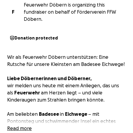
Feuerwehr Döbern is organizing this
F
fundraiser on behalf of Förderverein FFW
Döbern.
Donation protected
Wir als Feuerwehr Döbern unterstützen: Eine
Rutsche für unsere Kleinsten am Badesee Eichwege!
Liebe Döbernerinnen und Döberner,
wir melden uns heute mit einem Anliegen, das uns
als
Feuerwehr
am Herzen liegt – und viele
Kinderaugen zum Strahlen bringen könnte.
Am beliebten
Badesee
in
Eichwege
– mit
Pontonsteg und schwimmender Insel ein echtes
Sommer-Highlight – fehlt es an einem wichtigen
Read more