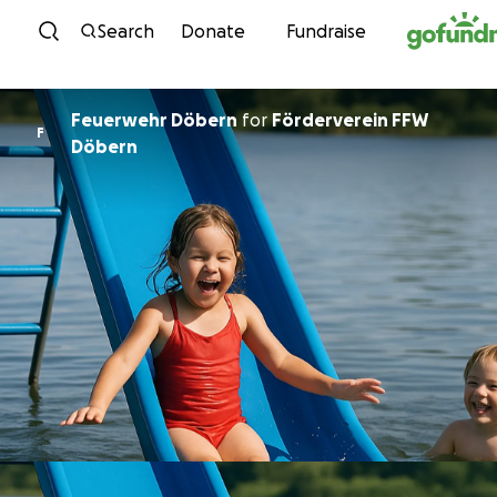
Skip to content
Search
Donate
Fundraise
Feuerwehr Döbern
for
Förderverein FFW
F
Döbern