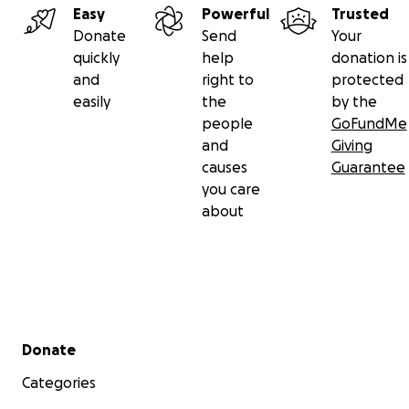
Easy
Powerful
Trusted
Donate
Send
Your
quickly
help
donation is
and
right to
protected
easily
the
by the
people
GoFundMe
and
Giving
causes
Guarantee
you care
about
Secondary menu
Donate
Categories